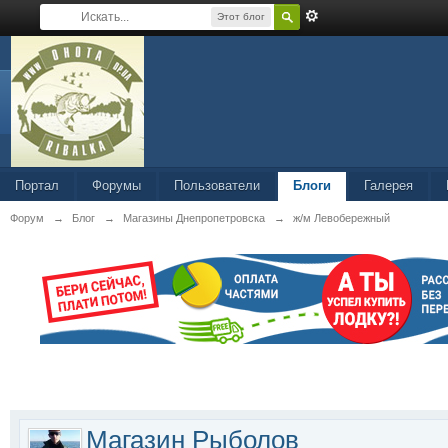
Этот блог
Портал
Форумы
Пользователи
Блоги
Галерея
Форум
→
Блог
→
Магазины Днепропетровска
→
ж/м Левобережный
Магазин Рыболов