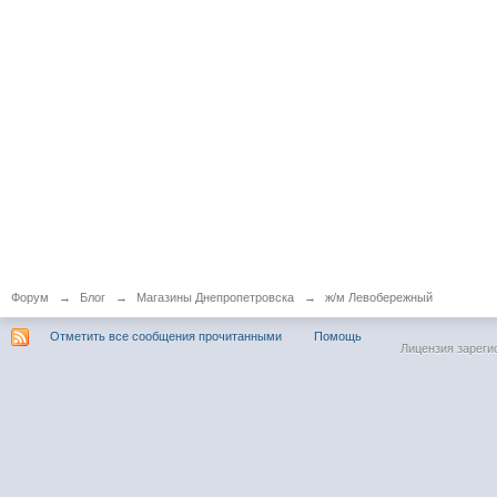
Форум
→
Блог
→
Магазины Днепропетровска
→
ж/м Левобережный
Отметить все сообщения прочитанными
Помощь
Лицензия зареги