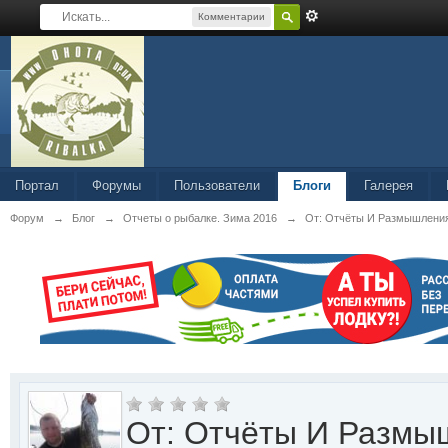
Комментарии
Портал
Форумы
Пользователи
Блоги
Галерея
Форум
→
Блог
→
Отчеты о рыбалке. Зима 2016
→
От: Отчёты И Размышления
От: Отчёты И Размы