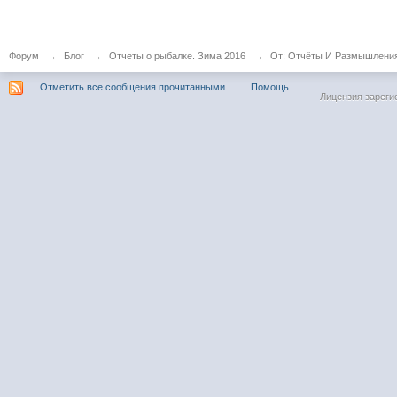
Форум
→
Блог
→
Отчеты о рыбалке. Зима 2016
→
От: Отчёты И Размышления
Отметить все сообщения прочитанными
Помощь
Лицензия зареги