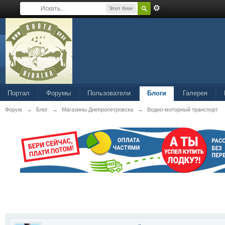
Этот блог
Портал
Форумы
Пользователи
Блоги
Галерея
Форум
→
Блог
→
Магазины Днепропетровска
→
Водно-моторный транспорт