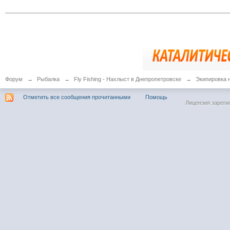
Форум
→
Рыбалка
→
Fly Fishing - Нахлыст в Днепропетровске
→
Экипировка 
Отметить все сообщения прочитанными
Помощь
Лицензия зареги