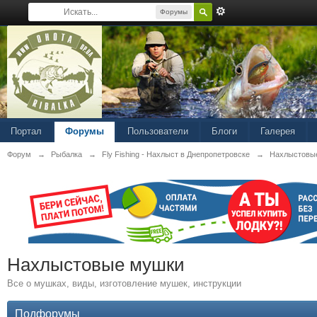
Форумы
Портал
Форумы
Пользователи
Блоги
Галерея
Форум
→
Рыбалка
→
Fly Fishing - Нахлыст в Днепропетровске
→
Нахлыстовы
Нахлыстовые мушки
Все о мушках, виды, изготовление мушек, инструкции
Подфорумы