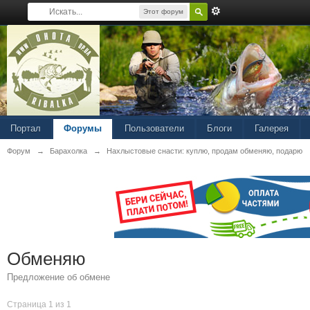
Этот форум
Портал
Форумы
Пользователи
Блоги
Галерея
Форум
→
Барахолка
→
Нахлыстовые снасти: куплю, продам обменяю, подарю
Обменяю
Предложение об обмене
Страница 1 из 1