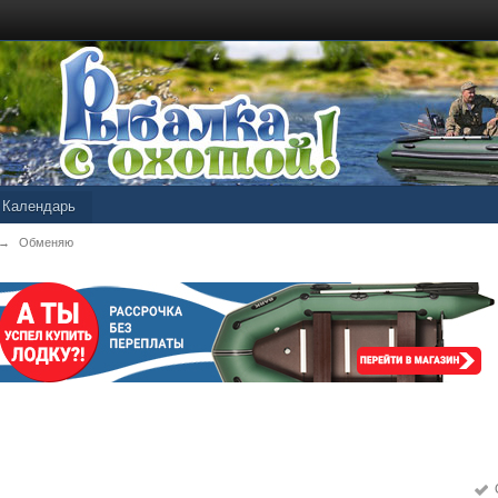
Календарь
→
Обменяю
О