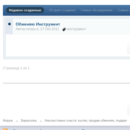
Недавно созданные
По дате создания
Самые обсуждаемые
Самые 
Обменяю Инструмент
Автор
игорь-е
, 27 Oct 2011
инструмент
Страница 1 из 1
Форум
→
Барахолка
→
Нахлыстовые снасти: куплю, продам обменяю, подарю