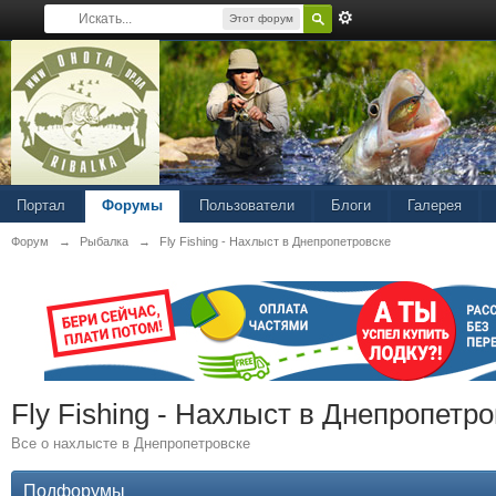
Этот форум
Портал
Форумы
Пользователи
Блоги
Галерея
Форум
→
Рыбалка
→
Fly Fishing - Нахлыст в Днепропетровске
Fly Fishing - Нахлыст в Днепропетро
Все о нахлысте в Днепропетровске
Подфорумы