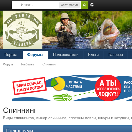
Этот форум
Портал
Форумы
Пользователи
Блоги
Галерея
Форум
→
Рыбалка
→
Спиннинг
Спиннинг
Виды спиннингов, выбор спиннинга, способы ловли, шнуры и катушки, 
Подфорумы