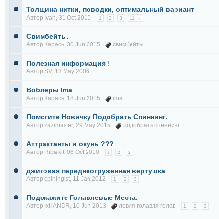
Толщина нитки, поводки, оптимальный вариант
Автор
Ivan
, 31 Oct 2010
1
2
3
11 →
Свимбейты.
Автор
Карась
, 30 Jun 2015
свимбейты
Полезная информация !
Автор
SV
, 13 May 2006
Воблеры Ima
Автор
Карась
, 18 Jun 2015
ima
Помогите Новичку Подобрать Спиннинг.
Автор
zazimaster
, 29 May 2015
подобрать спиннинг
Аттрактанты и окунь ???
Автор
RibaKit
, 06 Oct 2010
1
2
3
джиговая переднеогруженная вертушка
Автор
cpiningist
, 11 Jan 2012
1
2
3
Подскажите Голавлевые Места.
Автор
IxtI ANDR
, 10 Jun 2013
ловля голавля голав
1
2
3