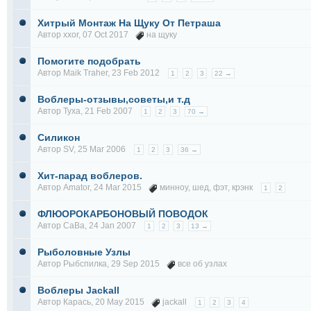
Хитрый Монтаж На Щуку От Петраша
Автор
xxor
, 07 Oct 2017
на щуку
Помогите подобрать
Автор
Maik Traher
, 23 Feb 2012
1
2
3
22 →
Воблеры-отзывы,советы,и т.д
Автор
Tyxa
, 21 Feb 2007
1
2
3
70 →
Силикон
Автор
SV
, 25 Mar 2006
1
2
3
36 →
Хит-парад воблеров.
Автор
Amator
, 24 Mar 2015
минноу
,
шед
,
фэт
,
крэнк
1
2
ФЛЮОРОКАРБОНОВЫЙ ПОВОДОК
Автор
СаВа
, 24 Jan 2007
1
2
3
13 →
Рыболовные Узлы
Автор
Рыбспилка
, 29 Sep 2015
все об узлах
Воблеры Jackall
Автор
Карась
, 20 May 2015
jackall
1
2
3
4