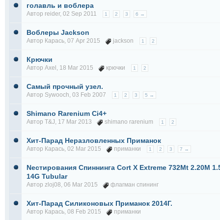
голавль и воблера
Автор
reider
, 02 Sep 2011
1
2
3
6 →
Воблеры Jackson
Автор
Карась
, 07 Apr 2015
jackson
1
2
Крючки
Автор
Axel
, 18 Mar 2015
крючки
1
2
Самый прочный узел.
Автор
Sywooch
, 03 Feb 2007
1
2
3
5 →
Shimano Rarenium Ci4+
Автор
T&J
, 17 Mar 2013
shimano rarenium
1
2
Хит-Парад Неразловленных Приманок
Автор
Карась
, 02 Mar 2015
приманки
1
2
3
7 →
Nестирования Спиннинга Cort X Extreme 732Mt 2.20M 1.
14G Tubular
Автор
zloj08
, 06 Mar 2015
флагман спининг
Хит-Парад Силиконовых Приманок 2014Г.
Автор
Карась
, 08 Feb 2015
приманки