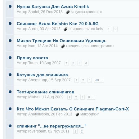
Нужна Катушка Для Azura Kinetik
Автор
Santei
, 26 Dec 2013
катушка спиннинг
Спиннинг Azura Keishin Ksn 70 0.5-8G
Автор
Агент
, 03 Apr 2013
спиннинг azura keis
1
2
Микро Трещина На Основании Удилища.
Автор
Ivan
, 18 Apr 2014
трещина
,
спиннинг
,
ремонт
Прошу совета
Автор
Taras
, 10 Aug 2007
1
2
3
4
Катушка для спиннинга
Автор
Александр
, 15 Sep 2007
1
2
3
40 →
Тестирование спиннингов
Автор
Mikhail
, 17 Aug 2009
1
2
3
8 →
Кто Что Может Сказать О Спининге Flagman-Cort-X
Автор
Anatoliyspin
, 26 Feb 2013
микроджиг
спиннинг "...не перегружался..."
Автор
roverspam
, 02 Nov 2011
1
2