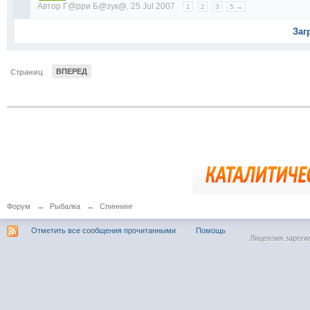
Автор
Г@рри Б@зук@
, 25 Jul 2007
1
2
3
5 →
Заг
ВПЕРЕД
Страниц
Форум
→
Рыбалка
→
Спиннинг
Отметить все сообщения прочитанными
Помощь
Лицензия зареги