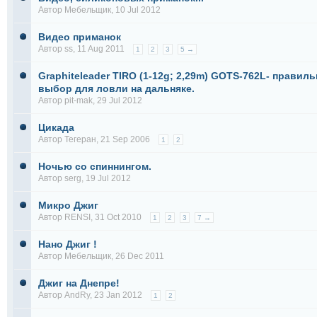
Автор
Мебельщик
, 10 Jul 2012
Видео приманок
Автор
ss
, 11 Aug 2011
1
2
3
5 →
Graphiteleader TIRO (1-12g; 2,29m) GOTS-762L- правил
выбор для ловли на дальняке.
Автор
pit-mak
, 29 Jul 2012
Цикада
Автор
Тегеран
, 21 Sep 2006
1
2
Ночью со спиннингом.
Автор
serg
, 19 Jul 2012
Микро Джиг
Автор
RENSI
, 31 Oct 2010
1
2
3
7 →
Нано Джиг !
Автор
Мебельщик
, 26 Dec 2011
Джиг на Днепре!
Автор
AndRy
, 23 Jan 2012
1
2