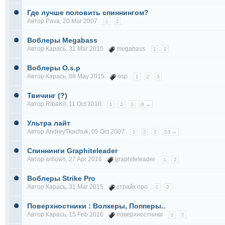
Где лучше половить спиннингом?
Автор
Pava
, 20 Mar 2007
1
2
Воблеры Megabass
Автор
Карась
, 31 Mar 2015
megabass
1
2
Воблеры O.s.p
Автор
Карась
, 08 May 2015
osp
1
2
3
Твичинг (?)
Автор
RibaKit
, 11 Oct 2010
1
2
3
8 →
Ультра лайт
Автор
AndreyTkachuk
, 05 Oct 2007
1
2
3
53 →
Спиннинги Graphiteleader
Автор
willows
, 27 Apr 2016
graphiteleader
1
2
Воблеры Strike Pro
Автор
Карась
, 31 Mar 2015
страйк про
1
2
Поверхностники : Волкеры, Попперы..
Автор
Карась
, 15 Feb 2016
поверхностники
1
2