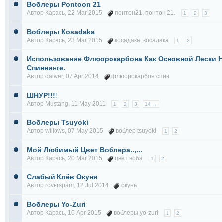
Воблеры Pontoon 21
Автор
Карась
, 22 Mar 2015
понтон21
,
понтон 21.
1
2
3
Воблеры Кosadaka
Автор
Карась
, 23 Mar 2015
косадака
,
косадака
1
2
Использование Флюорокарбона Как Основной Лески 
Спиннинге.
Автор
daiwer
, 07 Apr 2014
флюорокарбон спин
ШНУР!!!!
Автор
Mustang
, 11 May 2011
1
2
3
14 →
Воблеры Tsuyoki
Автор
willows
, 07 May 2015
воблер tsuyoki
1
2
Мой Любимый Цвет Воблера..,...
Автор
Карась
, 20 Mar 2015
цвет воба
1
2
Слабый Клёв Окуня
Автор
roverspam
, 12 Jul 2014
окунь
Воблеры Yo-Zuri
Автор
Карась
, 10 Apr 2015
воблеры yo-zuri
1
2