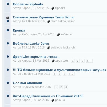
Воблеры Zipbaits
Автор
Карась
, 01 Apr 2015
zipbaits
Спиннинговые Удилища Team Salmo
Автор
T&J
, 09 Mar 2016
team salmo
,
salmo
Кренки
Автор
Рыбспилка
, 25 Jun 2015
воблеры
Воблеры Lucky John
Автор
T&J
, 13 Feb 2016
воблеры lucky john
Дроп Шот,каролина ,техас...
Автор
Карась
, 13 Mar 2015
дроп шот
1
2
3
6 →
!!! ТО безынерционных и мультипликаторных катушек !
Автор
s-ribolov
, 11 Mar 2011
1
2
3
8 →
Сломал спиннинг
Автор
Вадим85
, 09 Jan 2007
1
2
3
Хит-Парад Силиконовых Приманок 2015Г.
Автор
Карась
, 09 Jan 2016
резина