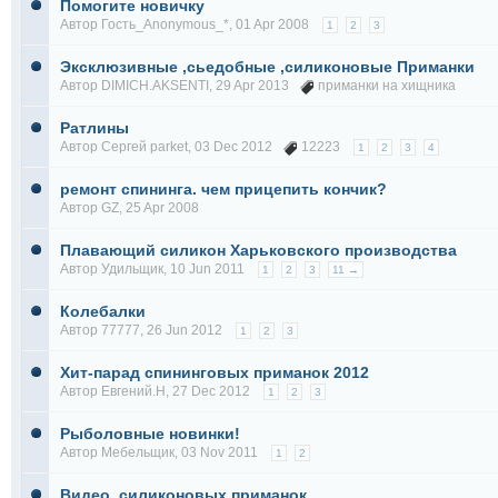
Помогите новичку
Автор Гость_Anonymous_*, 01 Apr 2008
1
2
3
Эксклюзивные ,сьедобные ,силиконовые Приманки
Автор
DIMICH.AKSENTI
, 29 Apr 2013
приманки на хищника
Ратлины
Автор
Сергей parket
, 03 Dec 2012
12223
1
2
3
4
ремонт спининга. чем прицепить кончик?
Автор
GZ
, 25 Apr 2008
Плавающий силикон Харьковского производства
Автор
Удильщик
, 10 Jun 2011
1
2
3
11 →
Колебалки
Автор
77777
, 26 Jun 2012
1
2
3
Хит-парад спининговых приманок 2012
Автор
Евгений.Н
, 27 Dec 2012
1
2
3
Рыболовные новинки!
Автор
Мебельщик
, 03 Nov 2011
1
2
Видео, силиконовых приманок...