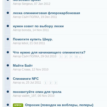
Автор
Sergeus
, 07 Jan 2012
леска спиннинговая флюрокарбоновая
Автор
СЫН ПОЛКА
, 19 Dec 2011
нужен совет по выбору лески
Автор
boroda
, 14 Nov 2011
Помогите купить Шнур.
Автор
tebol
, 21 Oct 2011
Что нужно для начинающего спинингиста?
Автор
СЫН ПОЛКА
, 29 Oct 2010
1
2
3
11 →
Майти Байт
Автор
Слава
, 12 Nov 2010
Спиннинги NFC
Автор
ss
, 25 Jul 2011
1
2
3
посоветуйте спин для трола
Автор
vadim_197
, 06 Nov 2010
Опросик (поводок на воблеры, поперы)
ОПРОС