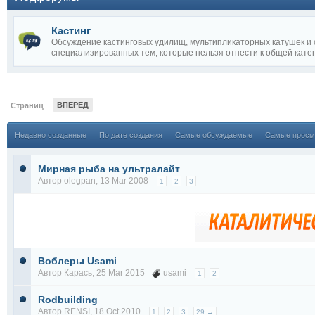
Кастинг
Обсуждение кастинговых удилищ, мультипликаторных катушек и
специализированных тем, которые нельзя отнести к общей катег
ВПЕРЕД
Страниц
Недавно созданные
По дате создания
Самые обсуждаемые
Самые просм
Мирная рыба на ультралайт
Автор
olegpan
, 13 Mar 2008
1
2
3
Воблеры Usami
Автор
Карась
, 25 Mar 2015
usami
1
2
Rodbuilding
Автор
RENSI
, 18 Oct 2010
1
2
3
29 →