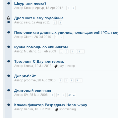
Шнур или леска?
Автор
Беккер Артур
, 18 Apr 2012
1
2
Дроп шот и ему подобные.....
Автор
serg
, 12 Aug 2011
1
2
Поклонникам длинных удилищ посвящается!!! *Фан-кл
Автор
Xterra
, 26 Jul 2010
1
2
нужна помощь со спинингом
Автор
Mustang
, 18 Feb 2009
1
2
3
28 →
Троллинг С Даунриггером.
Автор
kkosta
, 19 Jul 2013
даунриггер
Джерк-бейт
Автор
prodrive
, 28 Aug 2010
1
2
3
5 →
Джиговый спиннинг
Автор
SV
, 25 Mar 2006
1
2
3
41 →
Классификатор Разрядных Норм Фрсу
Автор
Vadim
, 18 Jun 2013
sportfishing