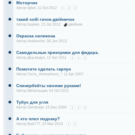
Моторчик
Автор
igber
, 11 Oct 2012
1
2
3
такий собі гачок-двійничок
Автор
baykan
, 23 Jul 2012
двойник
Окраска силикона
Автор
Avalanche
, 08 Jun 2012
Самодельные прикормки для фидера.
Автор
Дед ведун
, 12 Apr 2011
1
2
3
Помогите сделать гарпун
Автор Гость_Anonymous_*, 11 Apr 2007
Спинербейты своими руками!
Автор
Мебельщик
, 04 Oct 2011
Тубус для угля
Автор
Dendnepr
, 15 Dec 2009
1
2
3
А кто плел подсаку?
Автор
Bob777
, 25 Mar 2010
1
2