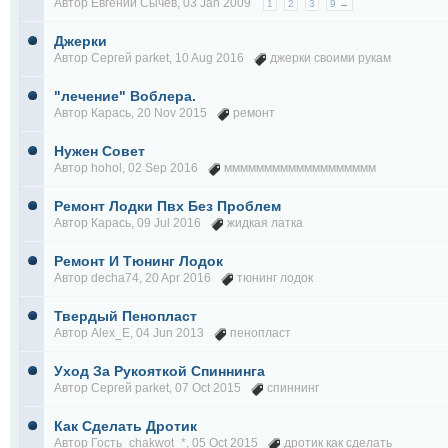
Автор
Евгений Сычёв
, 03 Jan 2009
1
2
3
9 →
Джерки
Автор
Сергей parket
, 10 Aug 2016
джерки своими рукам
"лечение" Воблера.
Автор
Карась
, 20 Nov 2015
ремонт
Нужен Совет
Автор
hohol
, 02 Sep 2016
ммммммммммммммммммм
Ремонт Лодки Пвх Без Проблем
Автор
Карась
, 09 Jul 2016
жидкая латка
Ремонт И Тюнинг Лодок
Автор
decha74
, 20 Apr 2016
тюнинг лодок
Твердый Пенопласт
Автор
Alex_E
, 04 Jun 2013
пенопласт
Уход За Рукояткой Спиннинга
Автор
Сергей parket
, 07 Oct 2015
спиннинг
Как Сделать Дротик
Автор Гость_chakwot_*, 05 Oct 2015
дротик как сделать