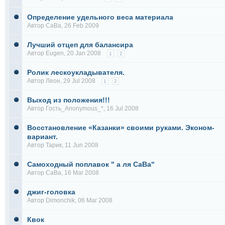
Определение удельного веса материала
Автор
СаВа
, 26 Feb 2009
Лучший отцеп для балансира
Автор
Eugen
, 20 Jan 2008
1
2
Ролик лескоукладывателя.
Автор
Леон
, 29 Jul 2008
1
2
Выход из положения!!!
Автор Гость_Anonymous_*, 16 Jul 2008
Восстановление «Казанки» своими руками. Эконом-
вариант.
Автор
Тарик
, 11 Jun 2008
Самоходный поплавок " а ля СаВа"
Автор
СаВа
, 16 Mar 2008
джиг-головка
Автор
Dimonchik
, 06 Mar 2008
Квок