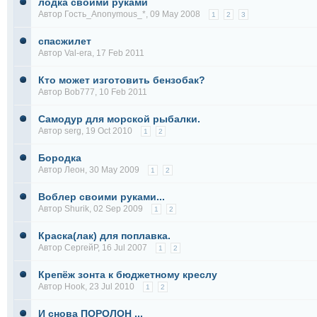
лодка своими руками
Автор Гость_Anonymous_*, 09 May 2008
1
2
3
спасжилет
Автор
Val-era
, 17 Feb 2011
Кто может изготовить бензобак?
Автор
Bob777
, 10 Feb 2011
Самодур для морской рыбалки.
Автор
serg
, 19 Oct 2010
1
2
Бородка
Автор
Леон
, 30 May 2009
1
2
Воблер своими руками...
Автор
Shurik
, 02 Sep 2009
1
2
Краска(лак) для поплавка.
Автор
СергейР
, 16 Jul 2007
1
2
Крепёж зонта к бюджетному креслу
Автор
Hook
, 23 Jul 2010
1
2
И снова ПОРОЛОН ...