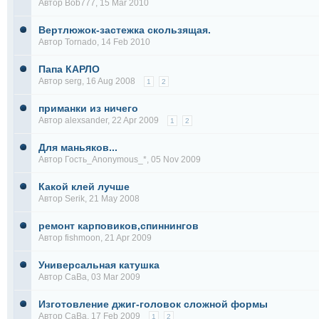
Автор
Bob777
, 15 Mar 2010
Вертлюжок-застежка скользящая.
Автор
Tornado
, 14 Feb 2010
Папа КАРЛО
Автор
serg
, 16 Aug 2008
1
2
приманки из ничего
Автор
alexsander
, 22 Apr 2009
1
2
Для маньяков...
Автор Гость_Anonymous_*, 05 Nov 2009
Какой клей лучше
Автор
Serik
, 21 May 2008
ремонт карповиков,спиннингов
Автор
fishmoon
, 21 Apr 2009
Универсальная катушка
Автор
СаВа
, 03 Mar 2009
Изготовление джиг-головок сложной формы
Автор
СаВа
, 17 Feb 2009
1
2