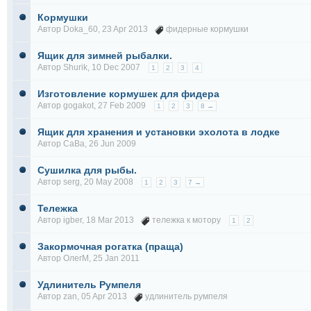
Кормушки
Автор
Doka_60
, 23 Apr 2013
фидерные кормушки
Ящик для зимней рыбалки.
Автор
Shurik
, 10 Dec 2007
1
2
3
4
Изготовление кормушек для фидера
Автор
gogakot
, 27 Feb 2009
1
2
3
8 →
Ящик для хранения и установки эхолота в лодке
Автор
СаВа
, 26 Jun 2009
Сушилка для рыбы.
Автор
serg
, 20 May 2008
1
2
3
7 →
Тележка
Автор
igber
, 18 Mar 2013
тележка к мотору
1
2
Закормочная рогатка (праща)
Автор
ОлегМ
, 25 Jan 2011
Удлинитель Румпеля
Автор
zan
, 05 Apr 2013
удлинитель румпеля