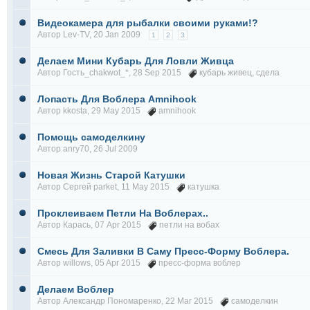
Видеокамера для рыбалки своими руками!?
Автор
Lev-TV
, 20 Jan 2009
1
2
3
Делаем Мини Кубарь Для Ловли Живца
Автор Гость_chakwot_*, 28 Sep 2015
кубарь живец
,
сдела
Лопасть Для Воблера Amnihook
Автор
kkosta
, 29 May 2015
amnihook
Помощь самоделкину
Автор
anry70
, 26 Jul 2009
Новая Жизнь Старой Катушки
Автор
Сергей parket
, 11 May 2015
катушка
Проклеиваем Петли На Воблерах..
Автор
Карась
, 07 Apr 2015
петли на вобах
Смесь Для Заливки В Саму Пресс-Форму Воблера.
Автор
willows
, 05 Apr 2015
пресс-форма воблер
Делаем Воблер
Автор
Александр Пономаренко
, 22 Mar 2015
самоделкин