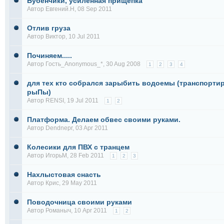
Бубенчики, усиленная прищепка
Автор
Евгений.Н
, 08 Sep 2011
Отлив груза
Автор
Виктор
, 10 Jul 2011
Починяем.....
Автор Гость_Anonymous_*, 30 Aug 2008
1
2
3
4
для тех кто собрался зарыбить водоемы (транспорти
рыПы)
Автор
RENSI
, 19 Jul 2011
1
2
Платформа. Делаем обвес своими руками.
Автор
Dendnepr
, 03 Apr 2011
Колесики для ПВХ с транцем
Автор
ИгорьМ
, 28 Feb 2011
1
2
3
Нахлыстовая снасть
Автор
Крис
, 29 May 2011
Поводочница своими руками
Автор
Романыч
, 10 Apr 2011
1
2