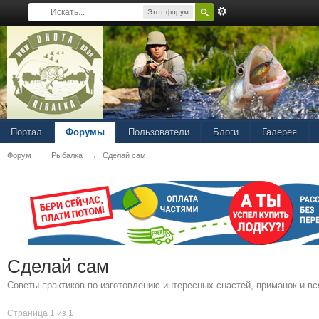
Этот форум
Портал
Форумы
Пользователи
Блоги
Галерея
Форум
→
Рыбалка
→
Сделай сам
Сделай сам
Советы практиков по изготовлению интересных снастей, приманок и вс
Страница 1 из 1