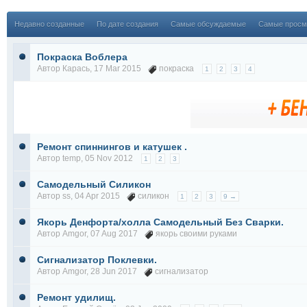
Недавно созданные
По дате создания
Самые обсуждаемые
Самые просм
Покраска Воблера
Автор
Карась
, 17 Mar 2015
покраска
1
2
3
4
Ремонт спиннингов и катушек .
Автор
temp
, 05 Nov 2012
1
2
3
Самодельный Силикон
Автор
ss
, 04 Apr 2015
силикон
1
2
3
9 →
Якорь Денфорта/холла Самодельный Без Сварки.
Автор
Amgor
, 07 Aug 2017
якорь своими руками
Сигнализатор Поклевки.
Автор
Amgor
, 28 Jun 2017
сигнализатор
Ремонт удилищ.