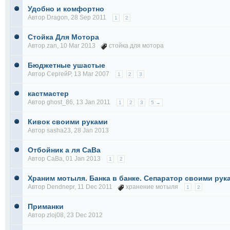
Удобно и комфортно
Автор
Dragon
, 28 Sep 2011
1
2
Стойка Для Мотора
Автор
zan
, 10 Mar 2013
стойка для мотора
Бюджетные ушастые
Автор
СергейР
, 13 Mar 2007
1
2
3
кастмастер
Автор
ghost_86
, 13 Jan 2011
1
2
3
5 →
Кивок своими руками
Автор
sasha23
, 28 Jan 2013
Отбойник а ля СаВа
Автор
СаВа
, 01 Jan 2013
1
2
Храним мотыля. Банка в банке. Сепаратор своими рук
Автор
Dendnepr
, 11 Dec 2011
хранение мотыля
1
2
Приманки
Автор
zloj08
, 23 Dec 2012