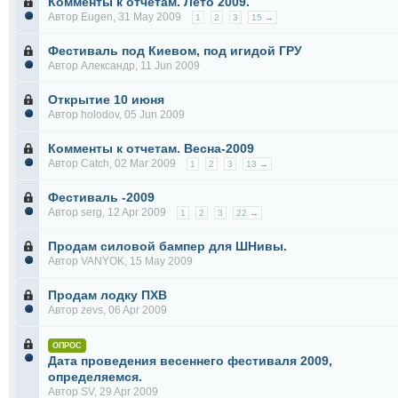
Комменты к отчетам. Лето 2009.
Автор
Eugen
, 31 May 2009
1
2
3
15 →
Фестиваль под Киевом, под игидой ГРУ
Автор
Александр
, 11 Jun 2009
Открытие 10 июня
Автор
holodov
, 05 Jun 2009
Комменты к отчетам. Весна-2009
Автор
Catch
, 02 Mar 2009
1
2
3
13 →
Фестиваль -2009
Автор
serg
, 12 Apr 2009
1
2
3
22 →
Продам силовой бампер для ШНивы.
Автор
VANYOK
, 15 May 2009
Продам лодку ПХВ
Автор
zevs
, 06 Apr 2009
ОПРОС
Дата проведения весеннего фестиваля 2009,
определяемся.
Автор
SV
, 29 Apr 2009