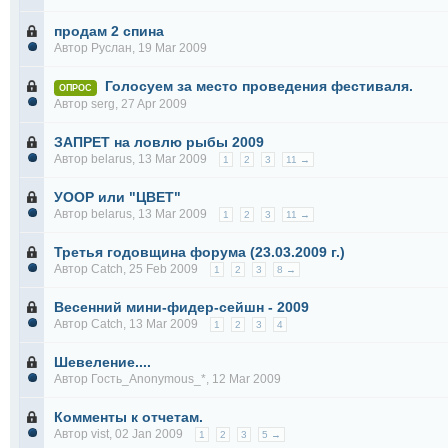
продам 2 спина
Автор
Руслан
, 19 Mar 2009
Голосуем за место проведения фестиваля.
ОПРОС
Автор
serg
, 27 Apr 2009
ЗАПРЕТ на ловлю рыбы 2009
Автор
belarus
, 13 Mar 2009
1
2
3
11 →
УООР или "ЦВЕТ"
Автор
belarus
, 13 Mar 2009
1
2
3
11 →
Третья годовщина форума (23.03.2009 г.)
Автор
Catch
, 25 Feb 2009
1
2
3
8 →
Весенний мини-фидер-сейшн - 2009
Автор
Catch
, 13 Mar 2009
1
2
3
4
Шевеление....
Автор Гость_Anonymous_*, 12 Mar 2009
Комменты к отчетам.
Автор
vist
, 02 Jan 2009
1
2
3
5 →