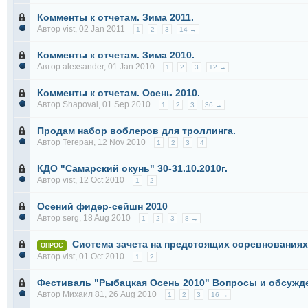
Комменты к отчетам. Зима 2011.
Автор
vist
, 02 Jan 2011
1
2
3
14 →
Комменты к отчетам. Зима 2010.
Автор
alexsander
, 01 Jan 2010
1
2
3
12 →
Комменты к отчетам. Осень 2010.
Автор
Shapoval
, 01 Sep 2010
1
2
3
36 →
Продам набор воблеров для троллинга.
Автор
Тегеран
, 12 Nov 2010
1
2
3
4
КДО "Самарский окунь" 30-31.10.2010г.
Автор
vist
, 12 Oct 2010
1
2
Осений фидер-сейшн 2010
Автор
serg
, 18 Aug 2010
1
2
3
8 →
Система зачета на предстоящих соревнованиях
ОПРОС
Автор
vist
, 01 Oct 2010
1
2
Фестиваль "Рыбацкая Осень 2010" Вопросы и обсужд
Автор
Михаил 81
, 26 Aug 2010
1
2
3
16 →