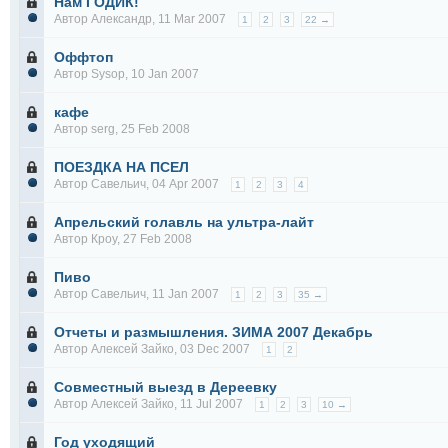
Нам ГОДИК!
Автор
Александр
, 11 Mar 2007
1
2
3
22 →
Оффтоп
Автор
Sysop
, 10 Jan 2007
кафе
Автор
serg
, 25 Feb 2008
ПОЕЗДКА НА ПСЕЛ
Автор
Савельич
, 04 Apr 2007
1
2
3
4
Апрельский голавль на ультра-лайт
Автор
Кроу
, 27 Feb 2008
Пиво
Автор
Савельич
, 11 Jan 2007
1
2
3
35 →
Отчеты и размышления. ЗИМА 2007 Декабрь
Автор
Алексей Зайко
, 03 Dec 2007
1
2
Совместный выезд в Дереевку
Автор
Алексей Зайко
, 11 Jul 2007
1
2
3
10 →
Год уходящий