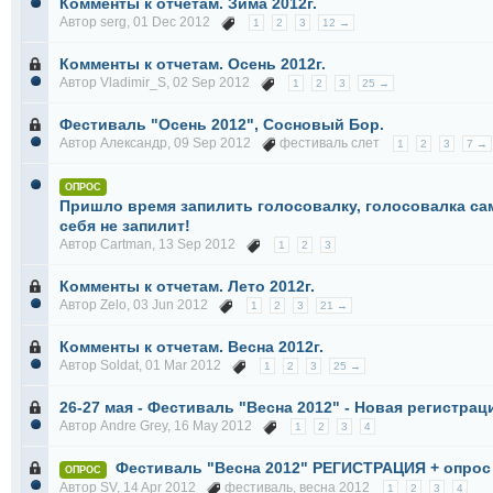
Комменты к отчетам. Зима 2012г.
Автор
serg
, 01 Dec 2012
1
2
3
12 →
Комменты к отчетам. Осень 2012г.
Автор
Vladimir_S
, 02 Sep 2012
1
2
3
25 →
Фестиваль "Осень 2012", Сосновый Бор.
Автор
Александр
, 09 Sep 2012
фестиваль слет
1
2
3
7 →
ОПРОС
Пришло время запилить голосовалку, голосовалка са
себя не запилит!
Автор
Cartman
, 13 Sep 2012
1
2
3
Комменты к отчетам. Лето 2012г.
Автор
Zelo
, 03 Jun 2012
1
2
3
21 →
Комменты к отчетам. Весна 2012г.
Автор
Soldat
, 01 Mar 2012
1
2
3
25 →
26-27 мая - Фестиваль "Весна 2012" - Новая регистрац
Автор
Andre Grey
, 16 May 2012
1
2
3
4
Фестиваль "Весна 2012" РЕГИСТРАЦИЯ + опрос
ОПРОС
Автор
SV
, 14 Apr 2012
фестиваль
,
весна 2012
1
2
3
4