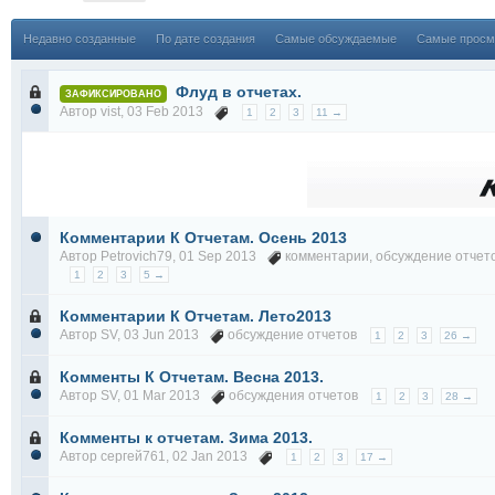
Недавно созданные
По дате создания
Самые обсуждаемые
Самые просм
Флуд в отчетах.
ЗАФИКСИРОВАНО
Автор
vist
, 03 Feb 2013
1
2
3
11 →
Комментарии К Отчетам. Осень 2013
Автор
Petrovich79
, 01 Sep 2013
комментарии
,
обсуждение отчет
1
2
3
5 →
Комментарии К Отчетам. Лето2013
Автор
SV
, 03 Jun 2013
обсуждение отчетов
1
2
3
26 →
Комменты К Отчетам. Весна 2013.
Автор
SV
, 01 Mar 2013
обсуждения отчетов
1
2
3
28 →
Комменты к отчетам. Зима 2013.
Автор
сергей761
, 02 Jan 2013
1
2
3
17 →