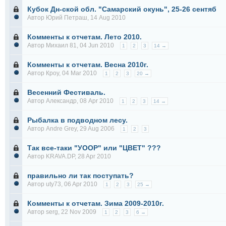
Кубок Дн-ской обл. "Самарский окунь", 25-26 сентяб
Автор
Юрий Петраш
, 14 Aug 2010
Комменты к отчетам. Лето 2010.
Автор
Михаил 81
, 04 Jun 2010
1
2
3
14 →
Комменты к отчетам. Весна 2010г.
Автор
Кроу
, 04 Mar 2010
1
2
3
20 →
Весенний Фестиваль.
Автор
Александр
, 08 Apr 2010
1
2
3
14 →
Рыбалка в подводном лесу.
Автор
Andre Grey
, 29 Aug 2006
1
2
3
Так все-таки "УООР" или "ЦВЕТ" ???
Автор
KRAVA.DP
, 28 Apr 2010
правильно ли так поступать?
Автор
uty73
, 06 Apr 2010
1
2
3
25 →
Комменты к отчетам. Зима 2009-2010г.
Автор
serg
, 22 Nov 2009
1
2
3
6 →