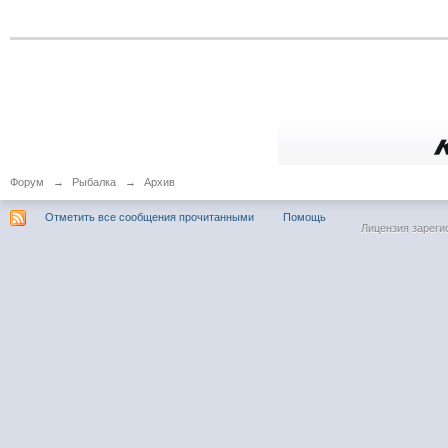
Форум
→
Рыбалка
→
Архив
Отметить все сообщения прочитанными
Помощь
Лицензия зареги