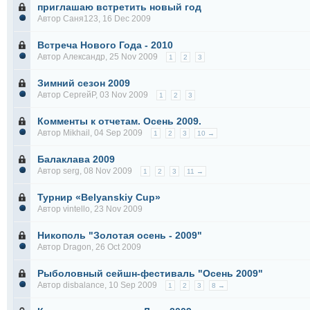
приглашаю встретить новый год
Автор
Саня123
, 16 Dec 2009
Встреча Нового Года - 2010
Автор
Александр
, 25 Nov 2009
1
2
3
Зимний сезон 2009
Автор
СергейР
, 03 Nov 2009
1
2
3
Комменты к отчетам. Осень 2009.
Автор
Mikhail
, 04 Sep 2009
1
2
3
10 →
Балаклава 2009
Автор
serg
, 08 Nov 2009
1
2
3
11 →
Турнир «Belyanskiy Cup»
Автор
vintello
, 23 Nov 2009
Никополь "Золотая осень - 2009"
Автор
Dragon
, 26 Oct 2009
Рыболовный сейшн-фестиваль "Осень 2009"
Автор
disbalance
, 10 Sep 2009
1
2
3
8 →