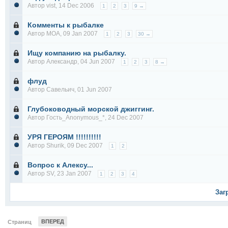
Автор
vist
, 14 Dec 2006
1
2
3
9 →
Комменты к рыбалке
Автор
MOA
, 09 Jan 2007
1
2
3
30 →
Ищу компанию на рыбалку.
Автор
Александр
, 04 Jun 2007
1
2
3
8 →
флуд
Автор
Савельич
, 01 Jun 2007
Глубоководный морской джиггинг.
Автор Гость_Anonymous_*, 24 Dec 2007
УРЯ ГЕРОЯМ !!!!!!!!!!
Автор
Shurik
, 09 Dec 2007
1
2
Вопрос к Алексу...
Автор
SV
, 23 Jan 2007
1
2
3
4
Заг
ВПЕРЕД
Страниц