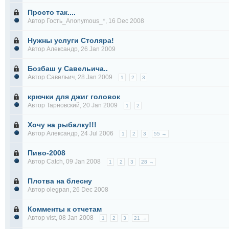
Просто так....
Автор Гость_Anonymous_*, 16 Dec 2008
Нужны услуги Столяра!
Автор
Александр
, 26 Jan 2009
Бозбаш у Савельича..
Автор
Савельич
, 28 Jan 2009
1
2
3
крючки для джиг головок
Автор
Тарновский
, 20 Jan 2009
1
2
Хочу на рыбалку!!!
Автор
Александр
, 24 Jul 2006
1
2
3
55 →
Пиво-2008
Автор
Catch
, 09 Jan 2008
1
2
3
28 →
Плотва на блесну
Автор
olegpan
, 26 Dec 2008
Комменты к отчетам
Автор
vist
, 08 Jan 2008
1
2
3
21 →