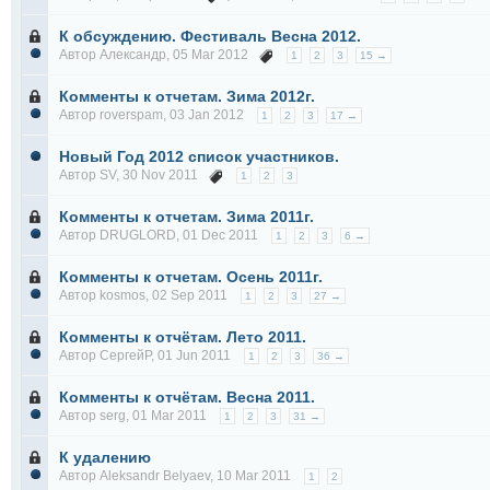
К обсуждению. Фестиваль Весна 2012.
Автор
Александр
, 05 Mar 2012
1
2
3
15 →
Комменты к отчетам. Зима 2012г.
Автор
roverspam
, 03 Jan 2012
1
2
3
17 →
Новый Год 2012 список участников.
Автор
SV
, 30 Nov 2011
1
2
3
Комменты к отчетам. Зима 2011г.
Автор
DRUGLORD
, 01 Dec 2011
1
2
3
6 →
Комменты к отчетам. Осень 2011г.
Автор
kosmos
, 02 Sep 2011
1
2
3
27 →
Комменты к отчётам. Лето 2011.
Автор
СергейР
, 01 Jun 2011
1
2
3
36 →
Комменты к отчётам. Весна 2011.
Автор
serg
, 01 Mar 2011
1
2
3
31 →
К удалению
Автор
Aleksandr Belyaev
, 10 Mar 2011
1
2