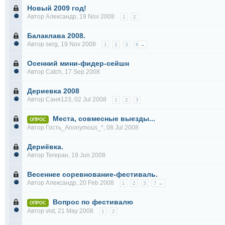
Новый 2009 год!
Автор
Александр
, 19 Nov 2008
1
2
Балаклава 2008.
Автор
serg
, 19 Nov 2008
1
2
3
8 →
Осенний мини-фидер-сейшн
Автор
Catch
, 17 Sep 2008
Дериевка 2008
Автор
Саня123
, 02 Jul 2008
1
2
3
Места, совмесные выезды...
ОПРОС
Автор Гость_Anonymous_*, 08 Jul 2008
Дериёвка.
Автор
Тегеран
, 19 Jun 2008
Весеннее соревнование-фестиваль.
Автор
Александр
, 20 Feb 2008
1
2
3
7 →
Вопрос по фестивалю
ОПРОС
Автор
vist
, 21 May 2008
1
2