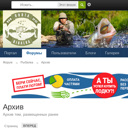
Этот форум
Портал
Форумы
Пользователи
Блоги
Галерея
Форум
→
Рыбалка
→
Архив
Архив
Архив тем, размещенных ранее
ВПЕРЕД
Страниц