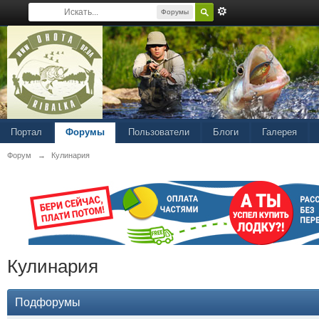
Форумы
Портал
Форумы
Пользователи
Блоги
Галерея
Форум
→
Кулинария
Кулинария
Подфорумы