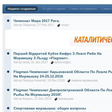
Недавно созданные
По дате создания
Самые обсуждаемые
Самые 
Чепионат Мира 2017 Рига.
Автор
Shapoval
, 27 Feb 2017
спорт
Перший Відкритий Кубок Кмфрс З Ловлі Риби На
Мормишку З Льоду «Flagman».
Автор
seria
, 31 Jan 2017
кубок кгфрс
Flagman-Чемпионат Харьковской Области По Ловле 
На Мормышку 24-25.12.2016
Автор
Лисица Алексей
, 19 Dec 2016
зимняя мормышка
Flagman Чемпионат Днепропетровской Области По Ло
Рыбы На Мормышку 2016Г.
Автор
Карась
, 31 Dec 2015
мормышка
Спортивная мормышка: общие вопросы