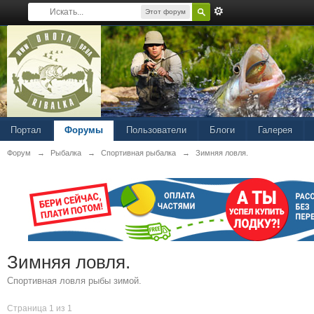
Этот форум
Портал
Форумы
Пользователи
Блоги
Галерея
Форум
→
Рыбалка
→
Спортивная рыбалка
→
Зимняя ловля.
Зимняя ловля.
Спортивная ловля рыбы зимой.
Страница 1 из 1