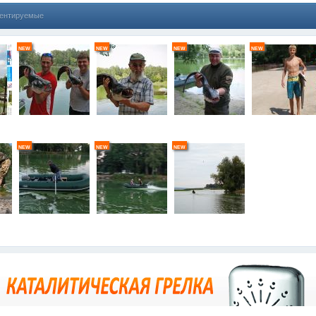
ентируемые
new
new
new
new
new
new
new