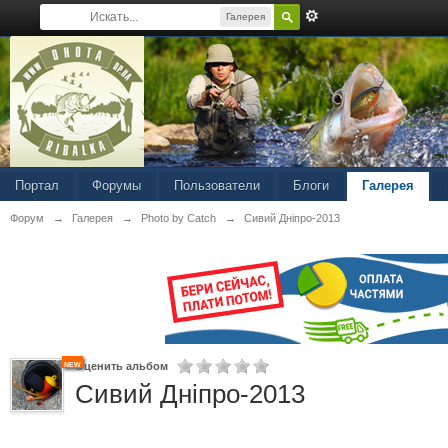
Галерея
Портал
Форумы
Пользователи
Блоги
Галерея
Форум
→
Галерея
→
Photo by Catch
→
Сивий Дніпро-2013
new
Оценить альбом
Сивий Дніпро-2013