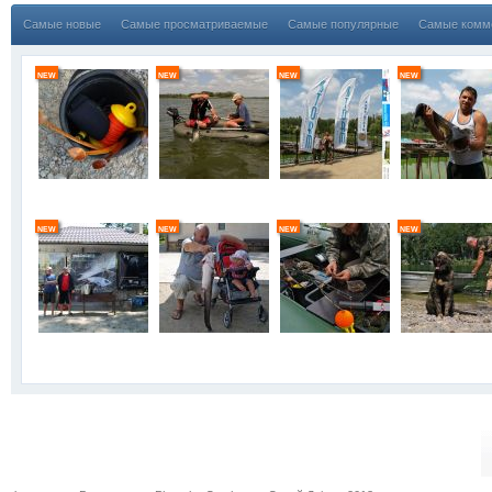
Самые новые
Самые просматриваемые
Самые популярные
Самые комм
new
new
new
new
new
new
new
new