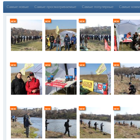
Самые новые
Самые просматриваемые
Самые популярные
Самые комм
new
new
new
new
new
new
new
new
new
new
new
new