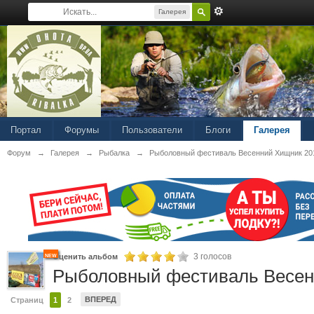
Галерея
Портал
Форумы
Пользователи
Блоги
Галерея
Форум
→
Галерея
→
Рыбалка
→
Рыболовный фестиваль Весенний Хищник 20
new
3 голосов
Оценить альбом
Рыболовный фестиваль Весен
ВПЕРЕД
Страниц
1
2