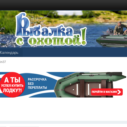
Календарь
in37