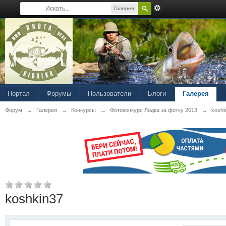
Галерея
Портал
Форумы
Пользователи
Блоги
Галерея
Форум
→
Галерея
→
Конкурсы
→
Фотоконкурс Лодка за фотку 2013
→
koshk
koshkin37