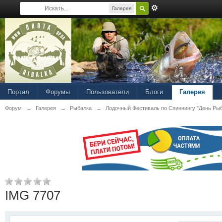
Галерея
Портал
Форумы
Пользователи
Блоги
Галерея
Форум
→
Галерея
→
Рыбалка
→
Лодочный Фестиваль по Спиннингу "День Ры
IMG 7707