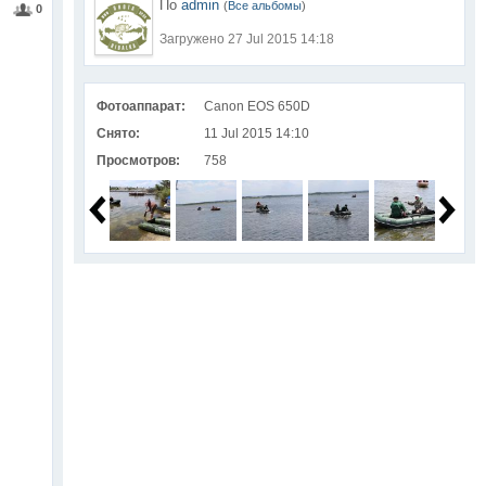
По
admin
(
Все альбомы
)
0
Загружено 27 Jul 2015 14:18
Фотоаппарат:
Canon EOS 650D
Снято:
11 Jul 2015 14:10
Просмотров:
758