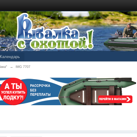
Календарь
бака"
→
IMG 7707