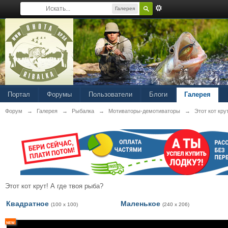
Галерея
Портал
Форумы
Пользователи
Блоги
Галерея
Форум
→
Галерея
→
Рыбалка
→
Мотиваторы-демотиваторы
→
Этот кот кру
Этот кот крут! А где твоя рыба?
Квадратное
Маленькое
(100 x 100)
(240 x 206)
new