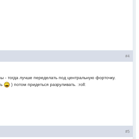
#4
ы - тогда лучше переделать под центральную форточку.
ть
) потом придеться разруливать. :roll:
#5