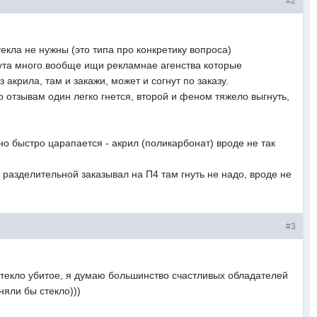
#2
текла не нужны (это типа про конкретику вопроса)
ута много.вообще ищи рекламнае агенства которые
акрила, там и закажи, может и согнут по заказу.
о отзывам один легко гнется, второй и феном тяжело выгнуть,
но быстро царапается - акрил (поликарбонат) вроде не так
 разделительной заказывал на П4 там гнуть не надо, вроде не
#3
стекло убитое, я думаю большинство счастливых обладателей
яли бы стекло)))