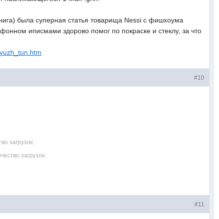
юнига) была суперная статья товарища Nessi с фишхоума
ефонном иписмами здорово помог по покраске и стеклу, за что
r/yuzh_tun.htm
#10
во загрузок:
чество загрузок:
#11