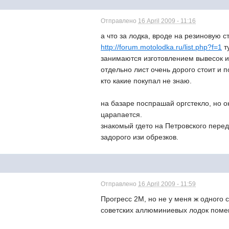
Отправлено
16 April 2009 - 11:16
а что за лодка, вроде на резиновую с
http://forum.motolodka.ru/list.php?f=1
т
занимаются изготовлением вывесок из 
отдельно лист очень дорого стоит и п
кто какие покупал не знаю.
на базаре поспрашай оргстекло, но о
царапается.
знакомый гдето на Петровского перед
задорого изи обрезков.
Отправлено
16 April 2009 - 11:59
Прогресс 2М, но не у меня ж одного 
советских аллюминиевых лодок помен