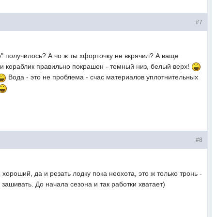
#7
" получилось? А чо ж ты хфорточку не вкрячил? А ваще
 и кораблик правильно покрашен - темный низ, белый верх!
Вода - это не проблема - счас материалов уплотнительных
#8
ч. хороший, да и резать лодку пока неохота, это ж только тронь -
зашивать. До начала сезона и так работки хватает)