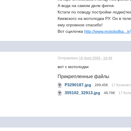
А вода на самом деле фигня.
Кстати по поводу постройки лодки(т
Киевского на мотолодка РУ. Он в тел
ему огромное спасибо!
Вот сцилочка
http://www.motolodka...i
Отправлено
16 April 2009 - 16:46
вот с мотолодки
Прикрепленные файлы
P3290187.jpg
209.45К
17 Количест
355102_32913.jpg
49.79К
17 Коли