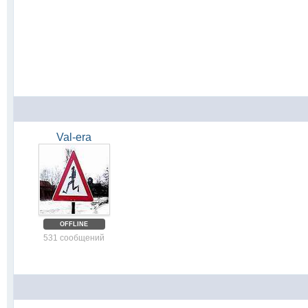
Val-era
OFFLINE
531 сообщений