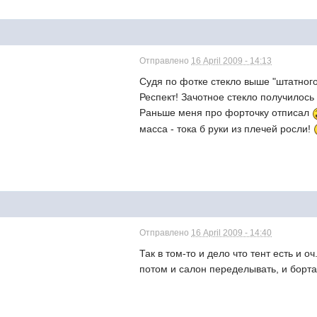
Отправлено
16 April 2009 - 14:13
Судя по фотке стекло выше "штатного
Респект! Зачотное стекло получилось
Раньше меня про форточку отписал
масса - тока б руки из плечей росли!
Отправлено
16 April 2009 - 14:40
Так в том-то и дело что тент есть и о
потом и салон переделывать, и борта 