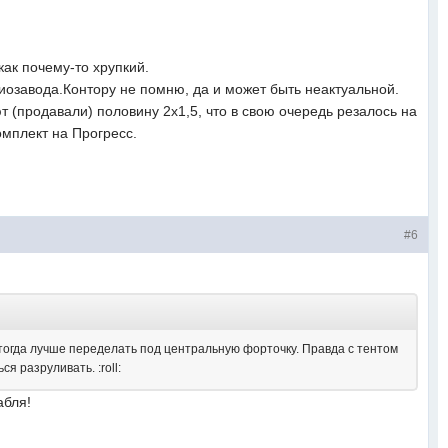
как почему-то хрупкий.
иозавода.Контору не помню, да и может быть неактуальной.
 (продавали) половину 2х1,5, что в свою очередь резалось на
комплект на Прогресс.
#6
тогда лучше переделать под центральную форточку. Правда с тентом
ся разруливать. :roll:
абля!