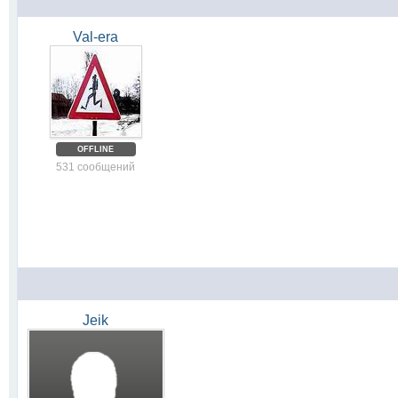
Val-era
OFFLINE
531 сообщений
Jeik