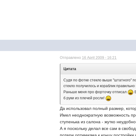
Отправлено
16 April 2009 - 16:21
Цитата
Судя по фотке стекло выше "штатного" п
стекло получилось и кораблик правильно
Раньше меня про форточку отписал
В
б руки из плечей росли!
Да использовал полный размер, которы
Имел неоднократную возможность про
ступенька из салона - жутко неудобн
А я поскольку делал все сам в свобо
потери оптимизма к концу постройки 