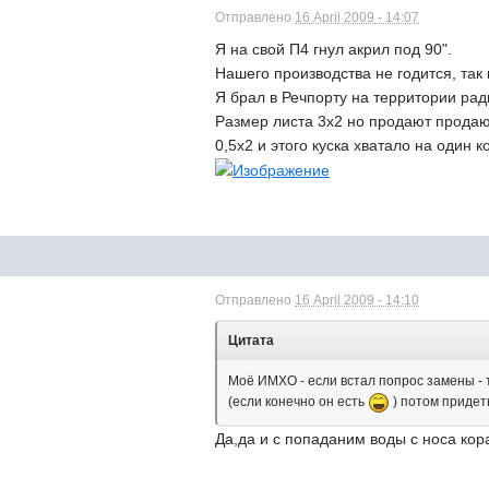
Отправлено
16 April 2009 - 14:07
Я на свой П4 гнул акрил под 90".
Нашего производства не годится, так 
Я брал в Речпорту на территории рад
Размер листа 3х2 но продают продают
0,5х2 и этого куска хватало на один 
Отправлено
16 April 2009 - 14:10
Цитата
Моё ИМХО - если встал попрос замены - 
(если конечно он есть
) потом придеть
Да,да и с попаданим воды с носа кор