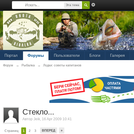
Эта тема
Портал
Форумы
Пользователи
Блоги
Галерея
Форум
→
Рыбалка
→
Лодки: советы капитанов
Стекло...
Автор
Jeik
, 16 Apr 2009 10:41
ВПЕРЕД
»
Страниц
1
2
3