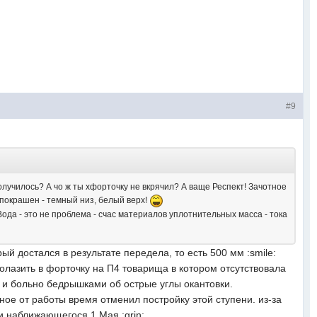
#9
олучилось? А чо ж ты хфорточку не вкрячил? А ваще Респект! Зачотное
 покрашен - темный низ, белый верх!
ода - это не проблема - счас материалов уплотнительных масса - тока
й достался в результате передела, то есть 500 мм :smile:
лазить в форточку на П4 товарища в котором отсутствовала
о и больно бедрышками об острые углы окантовки.
дное от работы время отменил постройку этой ступени. из-за
и наближающегося 1 Мая :grin: