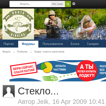
Эта тема
Портал
Форумы
Пользователи
Блоги
Галерея
Форум
→
Рыбалка
→
Лодки: советы капитанов
Стекло...
Автор
Jeik
, 16 Apr 2009 10:41