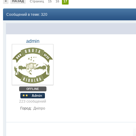
«
НАЗАД
Страниц
15
16
17
Сообщений в теме: 320
admin
OFFLINE
223 сообщений
Город:
Дніпро