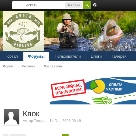
Эта тема
Портал
Форумы
Пользователи
Блоги
Галерея
Форум
→
Рыбалка
→
Ловля сома
Квок
Автор
Тегеран
, 14 Dec 2006 08:49