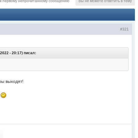
к первому непрочитанному сообщению
Вы не можете ответить в тему
#321
022 - 20:17) писал:
ры выходят!
с