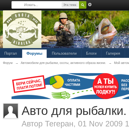
Эта тема
Портал
Форумы
Пользователи
Блоги
Галерея
Форум
→
Автомобили для рыбалки, охоты, активного образа жизни.
→
Мой авто
Авто для рыбалки.
Автор
Тегеран
, 01 Nov 2009 