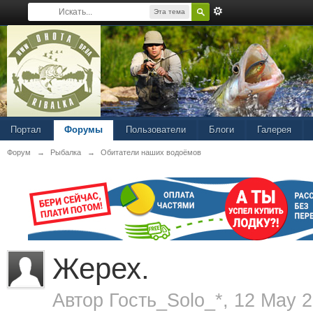
Эта тема
Портал
Форумы
Пользователи
Блоги
Галерея
Форум
→
Рыбалка
→
Обитатели наших водоёмов
Жерех.
Автор Гость_Solo_*, 12 May 