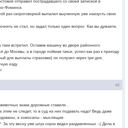
стовой отправил пострадавшего со своей запиской в
ро-Фоминск.
ной раз скороговоркой выпалил выученную уже наизусть свою
чнять не стал, но задал только один вопрос. Как вы думаете,
 таки встретил. Оставив машину во дворе районного
 до Москвы, а в городе поймав такси, успел как раз к приходу
ый для выплаты страховки) он получил через три дня,
тную езду.
!
#3
животных знаки дорожные ставили...
 этим не следит, то в суд на них подавать надо! Ведь даже
дованы, а хомосапы - мыслящие.
?: За эту весну уже штук сорок видел раздавленных :-( Дела в