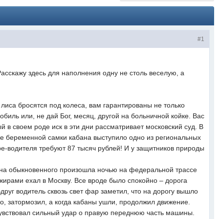
#1
 Расскажу здесь для наполнения одну не столь веселую, а
лиса бросятся под колеса, вам гарантированы не только
биль или, не дай Бог, месяц, другой на больничной койке. Вас
й в своем роде иск в эти дни рассматривает московский суд. В
ге беременной самки кабана выступило одно из региональных
ре-водителя требуют 87 тысяч рублей! И у защитников природы
ана обыкновенного произошла ночью на федеральной трассе
жирами ехал в Москву. Все вроде было спокойно – дорога
руг водитель сквозь свет фар заметил, что на дорогу вышло
но, затормозил, а когда кабаны ушли, продолжил движение.
чувствовал сильный удар о правую переднюю часть машины.