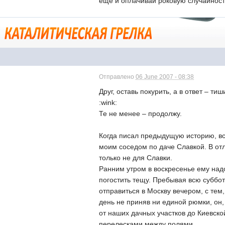
еще и оплачивай роковую случайность
Отправлено
06 June 2007 - 08:38
Друг, оставь покурить, а в ответ – т
:wink:
Те не менее – продолжу.
Когда писал предыдущую историю, в
моим соседом по даче Славкой. В отл
только не для Славки.
Ранним утром в воскресенье ему над
погостить тещу. Пребывая всю суббо
отправиться в Москву вечером, с тем,
день не приняв ни единой рюмки, он,
от наших дачных участков до Киевск
перелесками между полями.