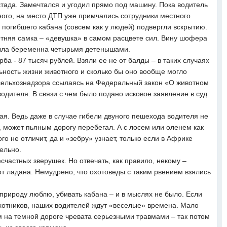
 стада. Замечтался и угодил прямо под машину. Пока водитель
ного, на место ДТП уже примчались сотрудники местного
 погибшего кабана (совсем как у людей) подвергли вскрытию.
етняя самка – «девушка» в самом расцвете сил. Вину шофера
 была беременна четырьмя детенышами.
ба - 87 тысяч рублей. Взяли ее не от балды – в таких случаях
ность жизни животного и сколько бы оно вообще могло
сельхознадзора ссылаясь на Федеральный закон «О животном
водителя. В связи с чем было подано исковое заявление в суд
ная. Ведь даже в случае гибели двуного пешехода водителя не
, может пьяным дорогу перебегал. А с лосем или оленем как
го не отличит, да и «зебру» узнает, только если в Африке
ельно.
есчастных зверушек. Но отвечать, как правило, некому –
 от ладана. Немудрено, что охотоведы с таким рвением взялись
природу люблю, убивать кабана – и в мыслях не было. Если
охотников, наших водителей ждут «веселые» времена. Мало
ом на темной дороге чревата серьезными травмами – так потом