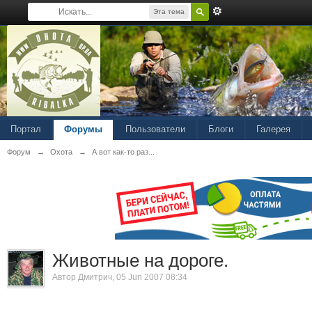
Эта тема
Портал
Форумы
Пользователи
Блоги
Галерея
Форум
→
Охота
→
А вот как-то раз...
Животные на дороге.
Автор
Дмитрич
, 05 Jun 2007 08:34