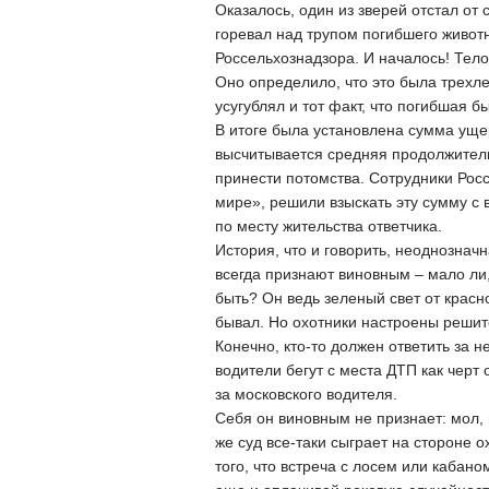
Оказалось, один из зверей отстал от
горевал над трупом погибшего живот
Россельхознадзора. И началось! Тело
Оно определило, что это была трехл
усугублял и тот факт, что погибшая
В итоге была установлена сумма ущер
высчитывается средняя продолжитель
принести потомства. Сотрудники Рос
мире», решили взыскать эту сумму с 
по месту жительства ответчика.
История, что и говорить, неоднознач
всегда признают виновным – мало ли
быть? Он ведь зеленый свет от красно
бывал. Но охотники настроены решит
Конечно, кто-то должен ответить за н
водители бегут с места ДТП как черт
за московского водителя.
Себя он виновным не признает: мол, 
же суд все-таки сыграет на стороне 
того, что встреча с лосем или кабан