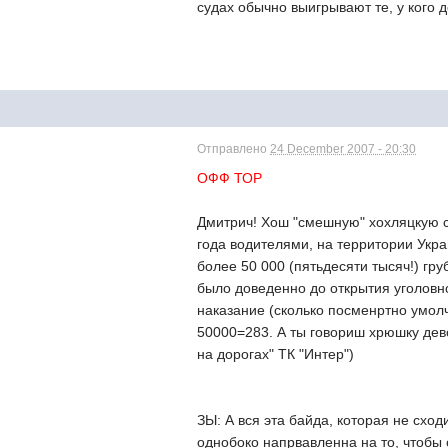
судах обычно выигрывают те, у кого 
Отправлено
24 December 2007 - 20:30
ОФФ ТОР
Дмитрич! Хош "смешную" хохляцкую с
года водителями, на территории Укр
более 50 000 (пятьдесяти тысяч!) гр
было доведенно до открытия уголовно
наказание (сколько посменртно умол
50000=283. А ты говориш хрюшку дев
на дорогах" ТК "Интер")
ЗЫ: А вся эта байда, которая не схо
однобоко напрвавленна на то, чтобы