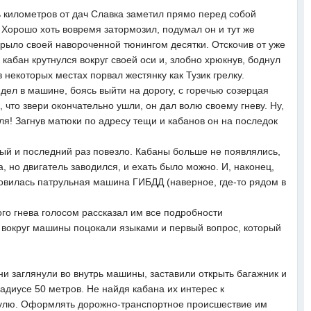
ь километров от дач Славка заметил прямо перед собой
 Хорошо хоть вовремя затормозил, подумал он и тут же
крыло своей навороченной тюнингом десятки. Отскочив от уже
абан крутнулся вокруг своей оси и, злобно хрюкнув, боднул
 некоторых местах порвал жестянку как Тузик грелку.
ел в машине, боясь выйти на дорогу, с горечью созерцая
, что звери окончательно ушли, он дал волю своему гневу. Ну,
мля! Загнув матюки по адресу тещи и кабанов он на последок
рвый и последний раз повезло. Кабаны больше не появлялись,
 но двигатель заводился, и ехать было можно. И, наконец,
новилась патрульная машина ГИБДД (наверное, где-то рядом в
о гнева голосом рассказал им все подробности
вокруг машины поцокали языками и первый вопрос, который
и заглянули во внутрь машины, заставили открыть багажник и
адиусе 50 метров. Не найдя кабана их интерес к
нулю. Оформлять дорожно-транспортное происшествие им