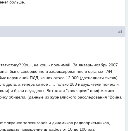
денег больше.
#4
татистику? Хош , не хош - принимай. За январь-ноябрь 2007
аины, было совершенно и зафиксированнно в органах ГАИ
убых нарушений ПДД, из них около 12 000 (двенадцати тысяч)
го дела, а теперь самое ..... только 283 нарушителя понесли
чали) и были осуждены. Вот такая "хохляцкая" арифметика
очку обидели. (данные из журналиского расследования "Война
дит с экранов телевизоров и динамиков радиоприемников,
 оправдать повышение штрафов от 10 до 100 раз.