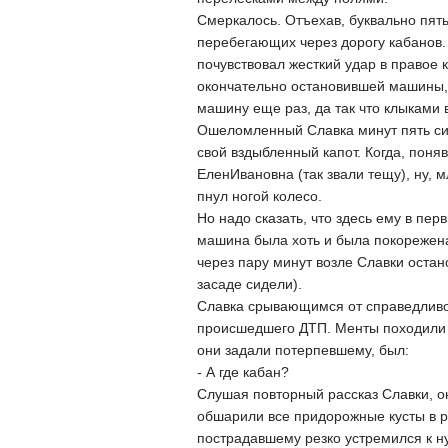
Смеркалось. Отъехав, буквально пят
перебегающих через дорогу кабанов.
почувствовал жесткий удар в правое 
окончательно остановившей машины, к
машину еще раз, да так что клыками в
Ошеломленный Славка минут пять сид
свой вздыбленный капот. Когда, поняв
ЕленИвановна (так звали тещу), ну, 
пнул ногой колесо.
Но надо сказать, что здесь ему в пе
машина была хоть и была покорежена,
через пару минут возле Славки оста
засаде сидели).
Славка срывающимся от справедливог
происшедшего ДТП. Менты походили 
они задали потерпевшему, был:
- А где кабан?
Слушая повторный рассказ Славки, он
обшарили все придорожные кусты в р
пострадавшему резко устремился к 