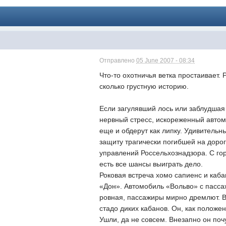
Отправлено
05 June 2007 - 08:34
Что-то охотничья ветка простаивает.
сколько грустную историю.
Если загулявший лось или заблудшая 
нервный стресс, искореженный автомо
еще и обдерут как липку. Удивительны
защиту трагически погибшей на доро
управлений Россельхознадзора. С го
есть все шансы выиграть дело.
Роковая встреча хомо сапиенс и каб
«Дон». Автомобиль «Вольво» с пасса
ровная, пассажиры мирно дремлют. Вд
стадо диких кабанов. Он, как положе
Ушли, да не совсем. Внезапно он по