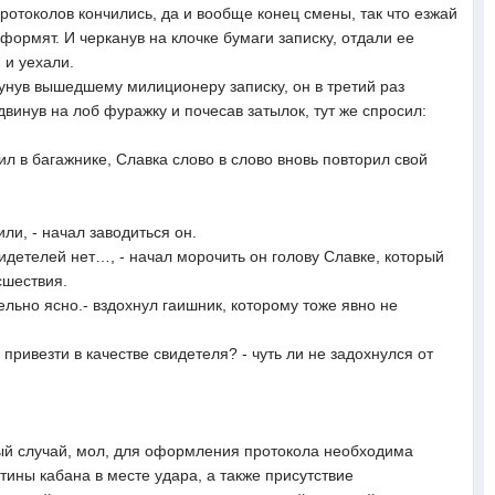
протоколов кончились, да и вообще конец смены, так что езжай
оформят. И черканув на клочке бумаги записку, отдали ее
 и уехали.
Сунув вышедшему милиционеру записку, он в третий раз
двинув на лоб фуражку и почесав затылок, тут же спросил:
 в багажнике, Славка слово в слово вновь повторил свой
ли, - начал заводиться он.
видетелей нет…, - начал морочить он голову Славке, который
сшествия.
ельно ясно.- вздохнул гаишник, которому тоже явно не
 привезти в качестве свидетеля? - чуть ли не задохнулся от
ый случай, мол, для оформления протокола необходима
ины кабана в месте удара, а также присутствие