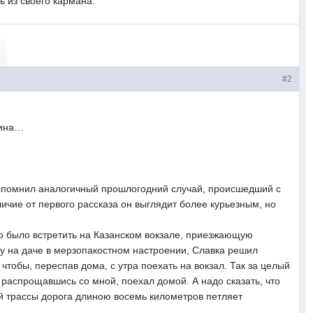
 из своего кармана.
#2
ишина…
спомнил аналогичный прошлогодний случай, происшедший с
ичие от первого рассказа он выглядит более курьезным, но
о было встретить на Казанском вокзале, приезжающую
ту на даче в мерзопакостном настроении, Славка решил
 чтобы, переспав дома, с утра поехать на вокзал. Так за целый
 распрощавшись со мной, поехал домой. А надо сказать, что
ой трассы дорога длиною восемь километров петляет