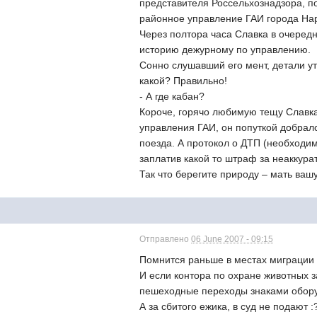
представителя Россельхознадзора, по
районное управление ГАИ города На
Через полтора часа Славка в очеред
историю дежурному по управлению.
Сонно слушавший его мент, детали уто
какой? Правильно!
- А где кабан?
Короче, горячо любимую тещу Славка
управления ГАИ, он попуткой добрался
поезда. А протокол о ДТП (необходим
заплатив какой то штраф за неаккура
Так что берегите природу – мать вашу
Отправлено
06 June 2007 - 09:15
Помнится раньше в местах миграции 
И если контора по охране животных за
пешеходные переходы знаками обору
А за сбитого ежика, в суд не подают :