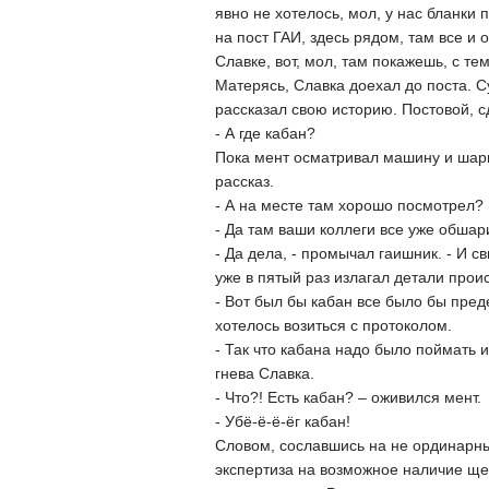
явно не хотелось, мол, у нас бланки 
на пост ГАИ, здесь рядом, там все и 
Славке, вот, мол, там покажешь, с тем
Матерясь, Славка доехал до поста. 
рассказал свою историю. Постовой, с
- А где кабан?
Пока мент осматривал машину и шарил
рассказ.
- А на месте там хорошо посмотрел?
- Да там ваши коллеги все уже обшари
- Да дела, - промычал гаишник. - И с
уже в пятый раз излагал детали прои
- Вот был бы кабан все было бы пред
хотелось возиться с протоколом.
- Так что кабана надо было поймать и
гнева Славка.
- Что?! Есть кабан? – оживился мент.
- Убё-ё-ё-ёг кабан!
Словом, сославшись на не ординарн
экспертиза на возможное наличие щет