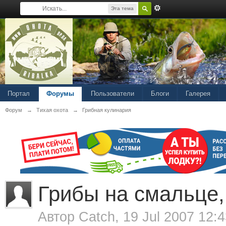
Эта тема
Портал
Форумы
Пользователи
Блоги
Галерея
Форум
→
Тихая охота
→
Грибная кулинария
Грибы на смальце,
Автор
Catch
, 19 Jul 2007 12: