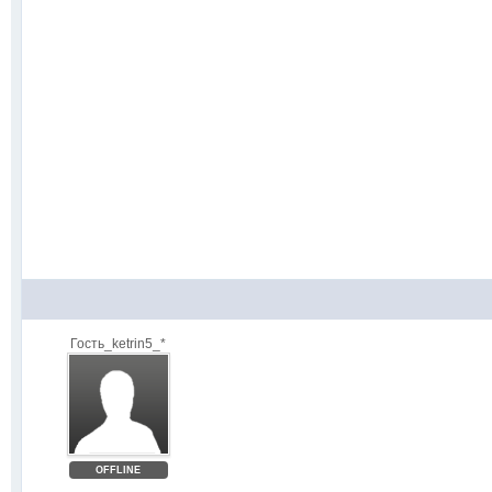
Гость_ketrin5_*
OFFLINE