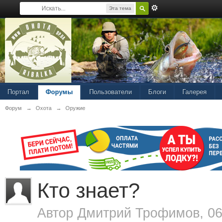
Эта тема
Портал
Форумы
Пользователи
Блоги
Галерея
Форум
→
Охота
→
Оружие
Кто знает?
Автор
Дмитрий Трофимов
, 0