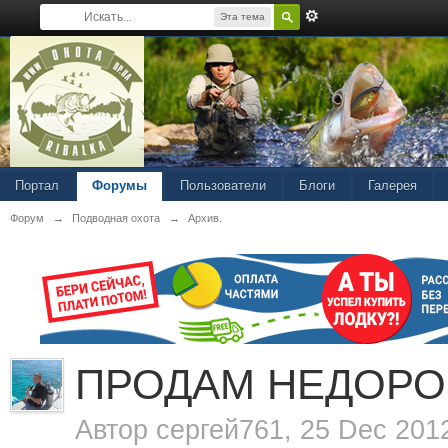
Эта тема
Портал
Форумы
Пользователи
Блоги
Галерея
Форум
→
Подводная охота
→
Архив.
ПРОДАМ НЕДОРОГ
Автор
сергей761
, 25 Dec 201