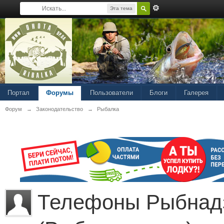
Эта тема
Портал
Форумы
Пользователи
Блоги
Галерея
Форум
→
Законодательство
→
Рыбалка
Телефоны Рыбнад