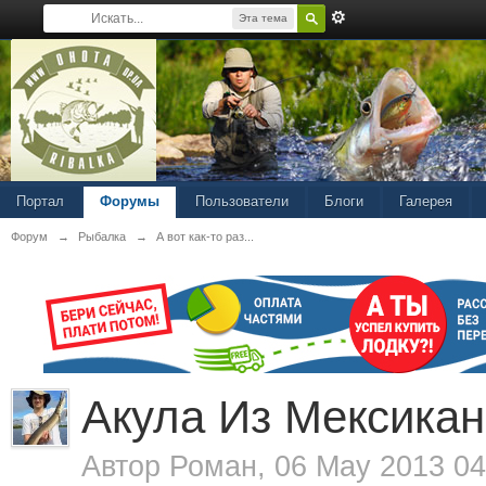
Эта тема
Портал
Форумы
Пользователи
Блоги
Галерея
Форум
→
Рыбалка
→
А вот как-то раз...
Акула Из Мексикан
Автор
Роман
, 06 May 2013 04