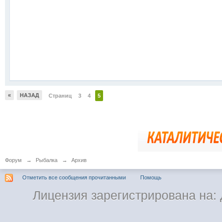
«
НАЗАД
Страниц
3
4
5
Форум
→
Рыбалка
→
Архив
Отметить все сообщения прочитанными
Помощь
Лицензия зарегистрирована на: