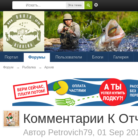
Эта тема
Портал
Форумы
Пользователи
Блоги
Галерея
Форум
→
Рыбалка
→
Архив
Комментарии К От
Автор
Petrovich79
, 01 Sep 20