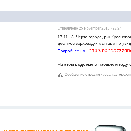
Отправлено
25 November 2013 - 22:24
17.11.13. Черта города, р-н Красноп
десятков верховодки мы так и не уви
http://bandazzzdn
Подробнее на :
На этом водоеме в прошлом году б
Сообщение отредактировал автомехани