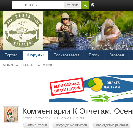
Эта тема
Портал
Форумы
Пользователи
Блоги
Галерея
Форум
→
Рыбалка
→
Архив
Комментарии К Отчетам. Осен
Автор
Petrovich79
, 01 Sep 2013 21:06
комментарии
обсуждение отчетов
обсуждение рыбалки