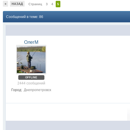
«
НАЗАД
Страниц
3
4
5
Сообщений в теме: 86
ОлегМ
OFFLINE
2444 сообщений
Город:
Днепропетровск