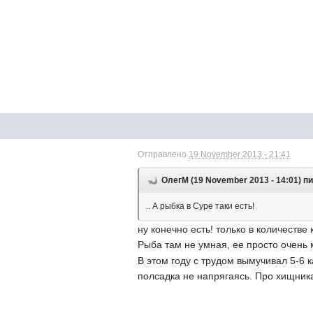
Отправлено
19 November 2013 - 21:41
ОлегМ (19 November 2013 - 14:01) п
.. А рыбка в Суре таки есть!
ну конечно есть! только в количестве
Рыба там не умная, ее просто очень
В этом году с трудом вымучивал 5-6 к
полсадка не напрягаясь. Про хищника 