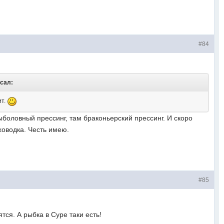
#84
исал:
ит.
ыболовный прессинг, там браконьерский прессинг. И скоро
ховодка. Честь имею.
#85
тся. А рыбка в Суре таки есть!