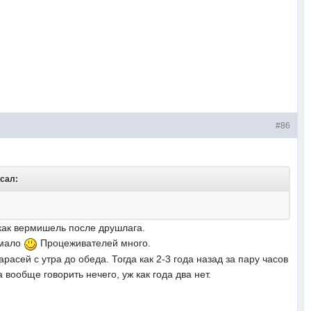
#86
исал:
 как вермишель после друшлага.
 мало
Процеживателей много.
арасей с утра до обеда. Тогда как 2-3 года назад за пару часов
вообще говорить нечего, уж как года два нет.