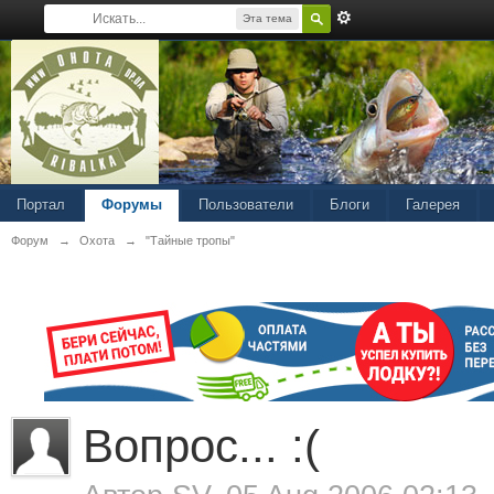
Эта тема
Портал
Форумы
Пользователи
Блоги
Галерея
Форум
→
Охота
→
"Тайные тропы"
Вопрос... :(