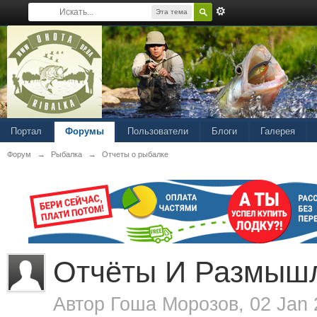
Эта тема
Портал
Форумы
Пользователи
Блоги
Галерея
Форум
→
Рыбалка
→
Отчеты о рыбалке
Отчёты И Размышл
Автор
Гоша Морозов
, 02 Jan