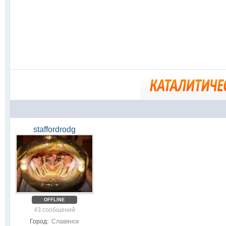
staffordrodg
OFFLINE
43 сообщений
Город:
Славянск