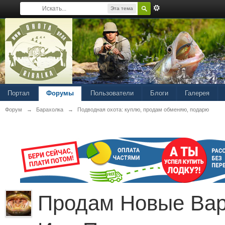
Эта тема
Портал
Форумы
Пользователи
Блоги
Галерея
Форум
→
Барахолка
→
Подводная охота: куплю, продам обменяю, подарю
Продам Новые Вар