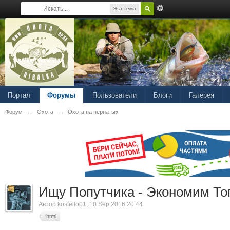
Эта тема
Портал
Форумы
Пользователи
Блоги
Галерея
Форум
→
Охота
→
Охота на пернатых
Ищу Попутчика - Экономим То
Автор
kostello01
, 10 Sep 2016 20:44
html