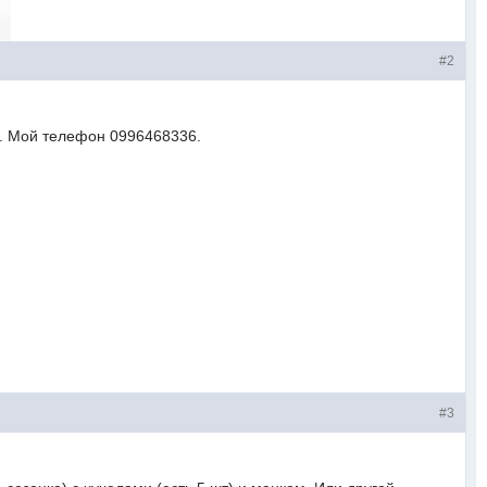
#2
а. Мой телефон 0996468336.
#3