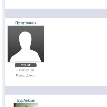
Пятитонник
OFFLINE
9 сообщений
Город:
Днепр
БурАнВик