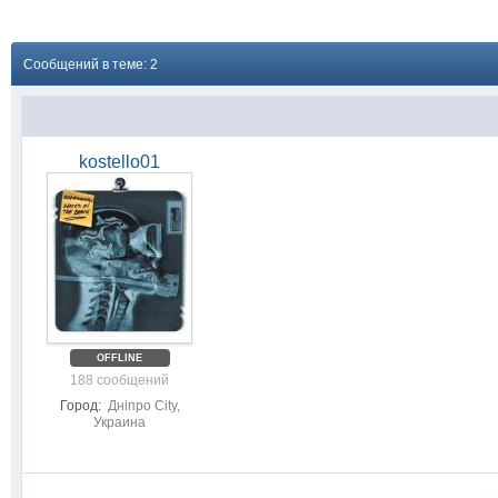
Сообщений в теме: 2
kostello01
OFFLINE
188 сообщений
Город:
Днiпро City,
Украина