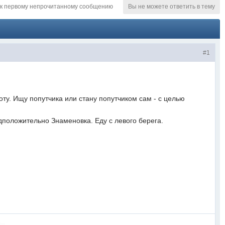
к первому непрочитанному сообщению
Вы не можете ответить в тему
#1
ту. Ищу попутчика или стану попутчиком сам - с целью
дположительно Знаменовка. Еду с левого берега.