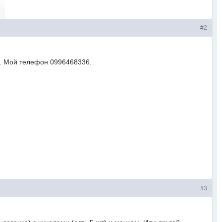
#2
а. Мой телефон 0996468336.
#3