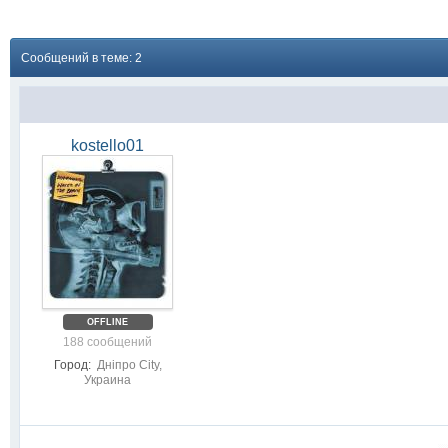
Сообщений в теме: 2
kostello01
OFFLINE
188 сообщений
Город:
Днiпро City,
Украина