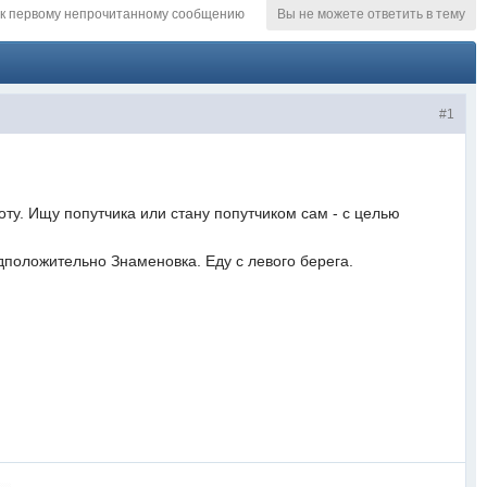
к первому непрочитанному сообщению
Вы не можете ответить в тему
#1
ту. Ищу попутчика или стану попутчиком сам - с целью
дположительно Знаменовка. Еду с левого берега.