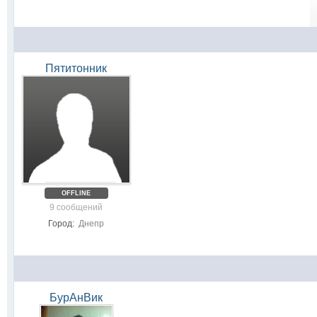
Пятитонник
OFFLINE
9 сообщений
Город:
Днепр
БурАнВик