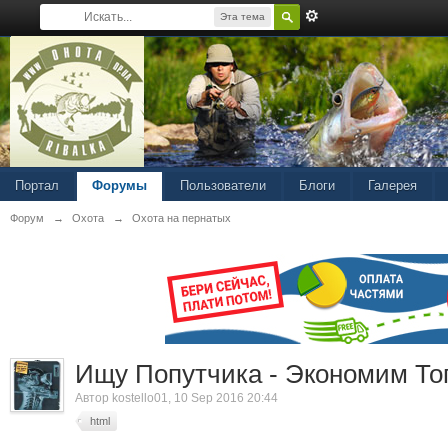
Эта тема
Портал
Форумы
Пользователи
Блоги
Галерея
Форум
→
Охота
→
Охота на пернатых
Ищу Попутчика - Экономим То
Автор
kostello01
, 10 Sep 2016 20:44
html