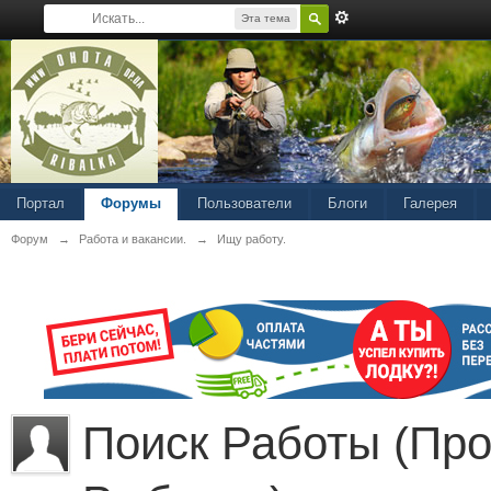
Эта тема
Портал
Форумы
Пользователи
Блоги
Галерея
Форум
→
Работа и вакансии.
→
Ищу работу.
Поиск Работы (Пр