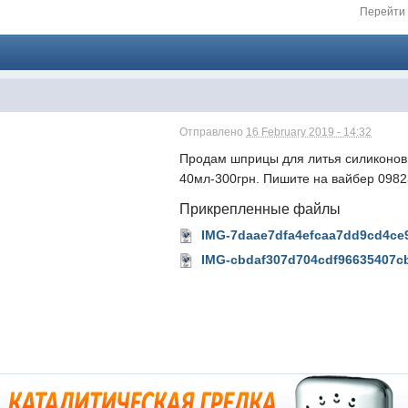
Перейти 
Отправлено
16 February 2019 - 14:32
Продам шприцы для литья силиконов
40мл-300грн. Пишите на вайбер 098
Прикрепленные файлы
IMG-7daae7dfa4efcaa7dd9cd4ce9
IMG-cbdaf307d704cdf96635407cb