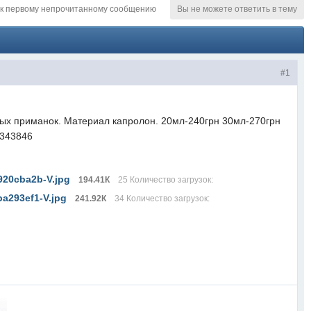
к первому непрочитанному сообщению
Вы не можете ответить в тему
#1
ых приманок. Материал капролон. 20мл-240грн 30мл-270грн
2343846
20cba2b-V.jpg
194.41К
25 Количество загрузок:
a293ef1-V.jpg
241.92К
34 Количество загрузок: