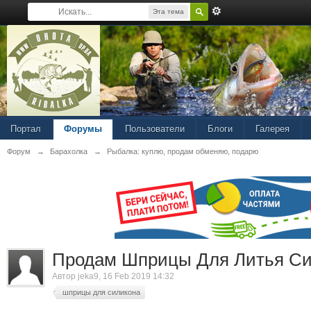
Эта тема
Портал
Форумы
Пользователи
Блоги
Галерея
Форум
→
Барахолка
→
Рыбалка: куплю, продам обменяю, подарю
Продам Шприцы Для Литья Си
Автор
jeka9
, 16 Feb 2019 14:32
шприцы для силикона