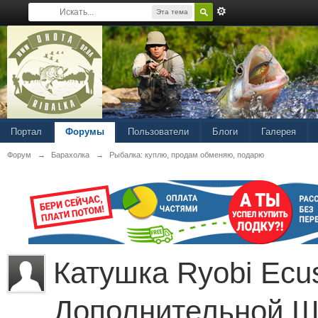
Эта тема
Портал
Форумы
Пользователи
Блоги
Галерея
Форум
→
Барахолка
→
Рыбалка: куплю, продам обменяю, подарю
Катушка Ryobi Ecu
Дополнительной Ш