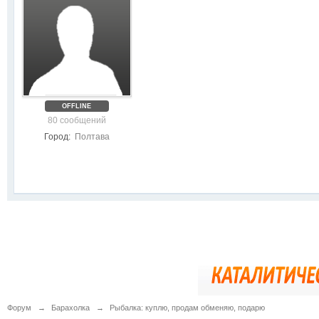
OFFLINE
80 сообщений
Город:
Полтава
Форум
→
Барахолка
→
Рыбалка: куплю, продам обменяю, подарю