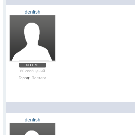
denfish
OFFLINE
80 сообщений
Город:
Полтава
denfish