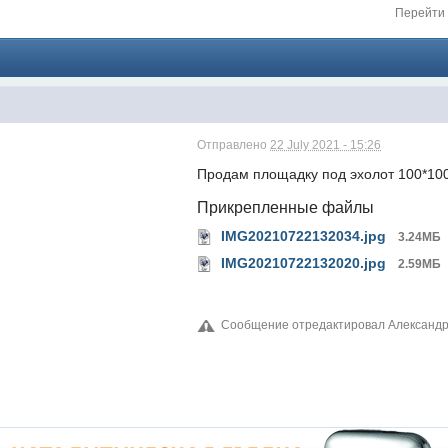
Перейти 
Отправлено
22 July 2021 - 15:26
Продам площадку под эхолот 100*100
Прикрепленные файлы
IMG20210722132034.jpg
3.24МБ
IMG20210722132020.jpg
2.59МБ
Сообщение отредактировал Александр П