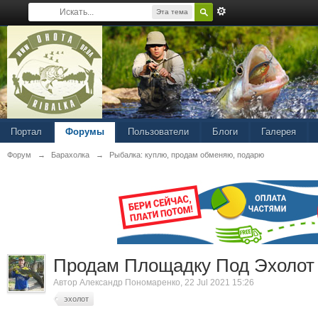
Эта тема
Портал
Форумы
Пользователи
Блоги
Галерея
Форум
→
Барахолка
→
Рыбалка: куплю, продам обменяю, подарю
Продам Площадку Под Эхолот
Автор
Александр Пономаренко
, 22 Jul 2021 15:26
эхолот