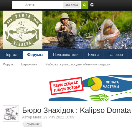
Эта тема
Портал
Форумы
Пользователи
Блоги
Галерея
Форум
→
Барахолка
→
Рыбалка: куплю, продам обменяю, подарю
Бюро Знахідок : Kalipso Donata
Автор
Metiz
, 29 May 2022 10:09
вудлище