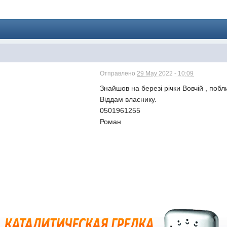
Отправлено
29 May 2022 - 10:09
Знайшов на березі річки Вовчій , поб
Віддам власнику.
0501961255
Роман