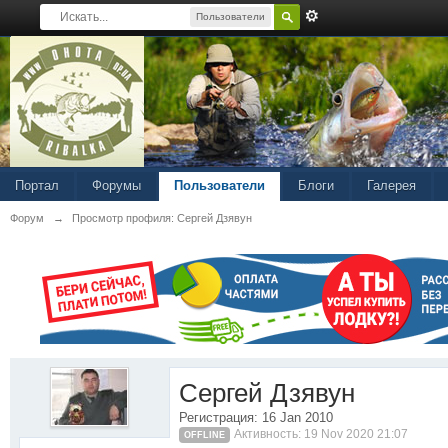
Пользователи
Портал
Форумы
Пользователи
Блоги
Галерея
Форум
→
Просмотр профиля: Сергей Дзявун
Сергей Дзявун
Регистрация: 16 Jan 2010
Активность: 19 Nov 2020 21:07
OFFLINE