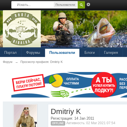
Пользователи
Портал
Форумы
Пользователи
Блоги
Галерея
Форум
→
Просмотр профиля: Dmitriy K
Dmitriy K
Регистрация: 14 Jan 2011
Активность: 02 Mar 2021 07:54
OFFLINE