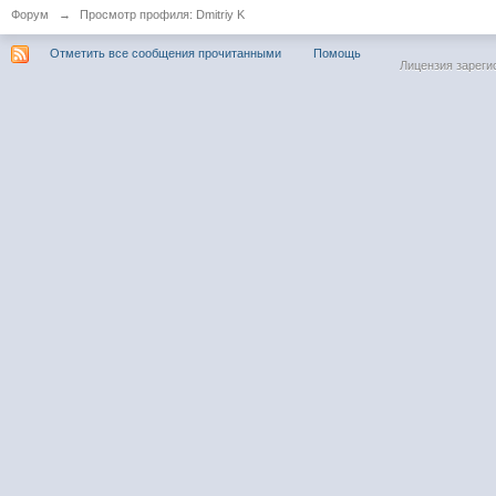
Форум
→
Просмотр профиля: Dmitriy K
Отметить все сообщения прочитанными
Помощь
Лицензия зареги