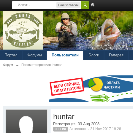
Пользователи
Портал
Форумы
Пользователи
Блоги
Галерея
Форум
→
Просмотр профиля: huntar
huntar
Регистрация: 03 Aug 2008
Активность: 21 Nov 2017 19:28
OFFLINE