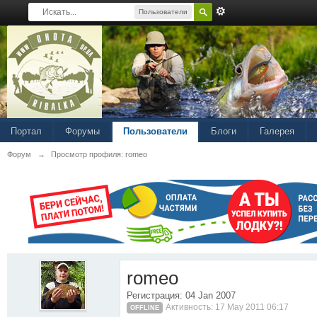
Пользователи
Портал
Форумы
Пользователи
Блоги
Галерея
Форум
→
Просмотр профиля: romeo
romeo
Регистрация: 04 Jan 2007
Активность: 17 May 2011 06:17
OFFLINE