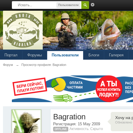
Пользователи
Портал
Форумы
Пользователи
Блоги
Галерея
Форум
→
Просмотр профиля: Bagration
Bagration
Хочу на 
Обновлено 
Регистрация: 15 May 2009
Активность: Скрыто
OFFLINE