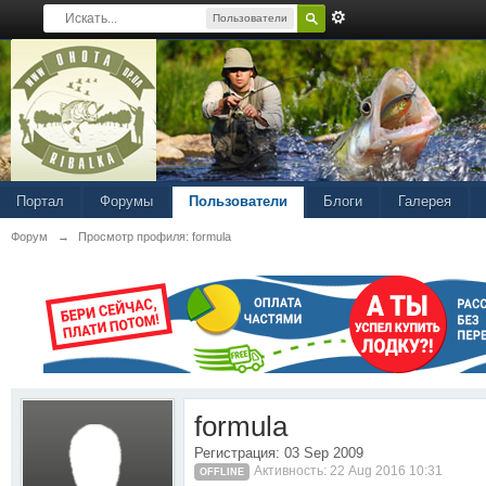
Пользователи
Портал
Форумы
Пользователи
Блоги
Галерея
Форум
→
Просмотр профиля: formula
formula
Регистрация: 03 Sep 2009
Активность: 22 Aug 2016 10:31
OFFLINE