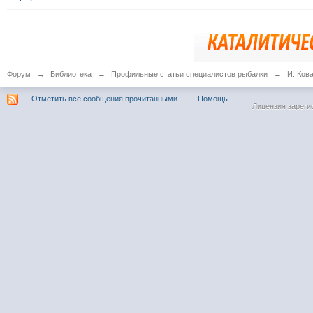
Форум
→
Библиотека
→
Профильные статьи специалистов рыбалки
→
И. Ков
Отметить все сообщения прочитанными
Помощь
Лицензия зареги