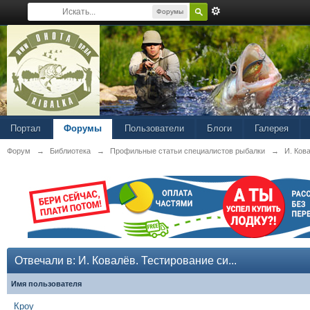
Форумы
Портал
Форумы
Пользователи
Блоги
Галерея
Форум
→
Библиотека
→
Профильные статьи специалистов рыбалки
→
И. Ков
Отвечали в: И. Ковалёв. Тестирование си...
Имя пользователя
Кроу