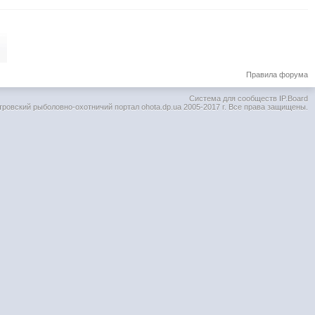
Правила форума
Система для сообществ
IP.Board
тровский рыболовно-охотничий портал ohota.dp.ua 2005-2017 г. Все права защищены.