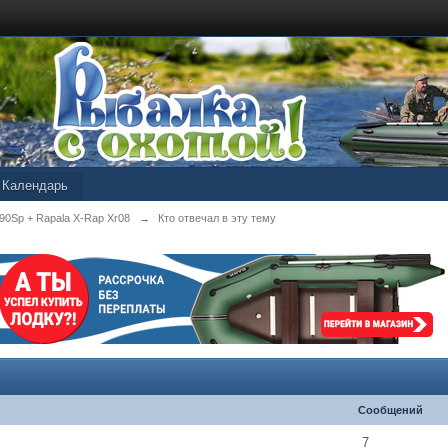
Календарь
 90Sp + Rapala X-Rap Xr08
→
Кто отвечал в эту тему
Сообщений
7