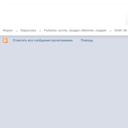
Форум
→
Барахолка
→
Рыбалка: куплю, продам обменяю, подарю
→
Smith Jib
Отметить все сообщения прочитанными
Помощь