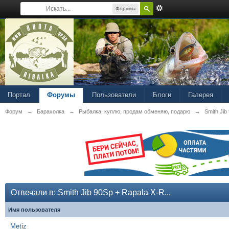
Форумы
Портал
Форумы
Пользователи
Блоги
Галерея
Форум
→
Барахолка
→
Рыбалка: куплю, продам обменяю, подарю
→
Smith Jib
Отвечали в: Smith Jib 90Sp + Rapala X-R...
Имя пользователя
Metiz