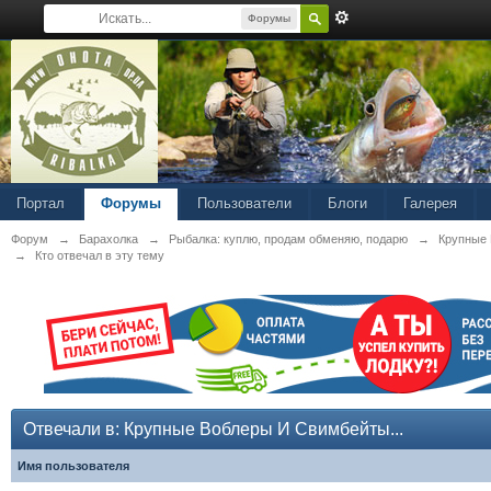
Форумы
Портал
Форумы
Пользователи
Блоги
Галерея
Форум
→
Барахолка
→
Рыбалка: куплю, продам обменяю, подарю
→
Крупные 
→
Кто отвечал в эту тему
Отвечали в: Крупные Воблеры И Свимбейты...
Имя пользователя