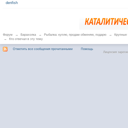
denfish
Форум
→
Барахолка
→
Рыбалка: куплю, продам обменяю, подарю
→
Крупные 
→
Кто отвечал в эту тему
Отметить все сообщения прочитанными
Помощь
Лицензия зареги