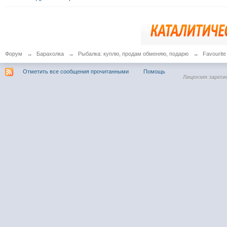
Форум
→
Барахолка
→
Рыбалка: куплю, продам обменяю, подарю
→
Favourit
Отметить все сообщения прочитанными
Помощь
Лицензия зареги