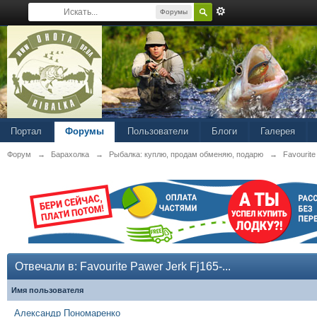
Форумы
Портал
Форумы
Пользователи
Блоги
Галерея
Форум
→
Барахолка
→
Рыбалка: куплю, продам обменяю, подарю
→
Favourit
Отвечали в: Favourite Pawer Jerk Fj165-...
Имя пользователя
Александр Пономаренко